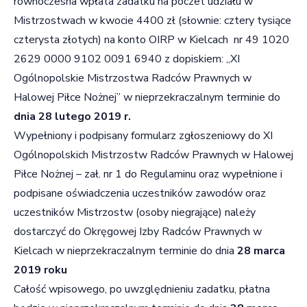
równoczesna wpłata zadatku na poczet udziału w
Mistrzostwach w kwocie 4400 zł (słownie: cztery tysiące
czterysta złotych) na konto OIRP w Kielcach nr 49 1020
2629 0000 9102 0091 6940 z dopiskiem: „XI
Ogólnopolskie Mistrzostwa Radców Prawnych w
Halowej Piłce Nożnej” w nieprzekraczalnym terminie do
dnia 28 lutego 2019 r.
Wypełniony i podpisany formularz zgłoszeniowy do XI
Ogólnopolskich Mistrzostw Radców Prawnych w Halowej
Piłce Nożnej – zał. nr 1 do Regulaminu oraz wypełnione i
podpisane oświadczenia uczestników zawodów oraz
uczestników Mistrzostw (osoby niegrające) należy
dostarczyć do Okręgowej Izby Radców Prawnych w
Kielcach w nieprzekraczalnym terminie do dnia
28 marca
2019 roku
Całość wpisowego, po uwzględnieniu zadatku, płatna