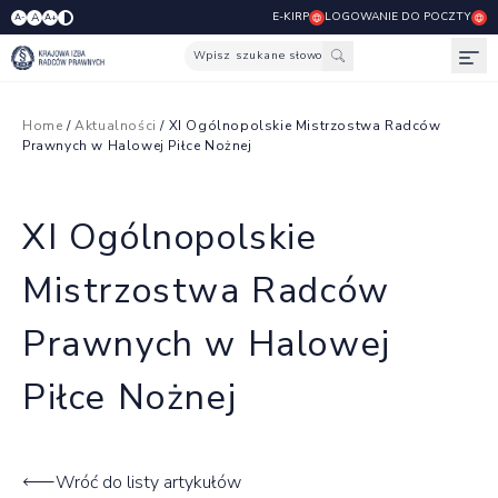
E-KIRP
LOGOWANIE DO POCZTY
A
A-
A+
Wpisz szukane słowo
Otw
Home
/
Aktualności
/ XI Ogólnopolskie Mistrzostwa Radców
Prawnych w Halowej Piłce Nożnej
XI Ogólnopolskie
Mistrzostwa Radców
Prawnych w Halowej
Piłce Nożnej
Wróć do listy artykułów