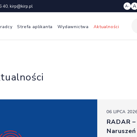
A
6 40
,
kirp@kirp.pl
A-
 radcy
Strefa aplikanta
Wydawnictwa
Aktualności
tualności
06 LIPCA 202
RADAR – 
Naruszeń