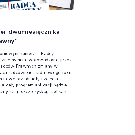
r dwumiesięcznika
awny”
rpniowym numerze „Radcy
izujemy m.in. wprowadzone przez
Radców Prawnych zmiany w
kacji radcowskiej. Od nowego roku
m nowe przedmioty i zajęcia
, a cały program aplikacji będzie
czny. Co jeszcze zyskają aplikanci i
ej rewolucji – o tym szczegółowo w
aniu „Radcy”, które jest już
ernecie.