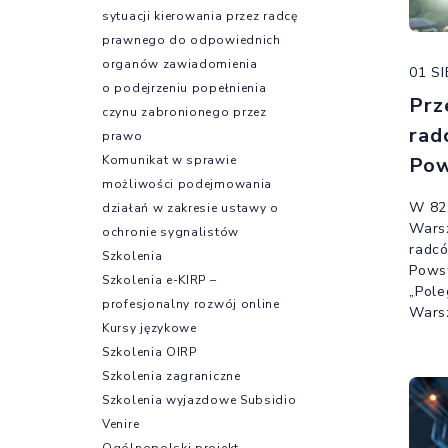
sytuacji kierowania przez radcę
prawnego do odpowiednich
organów zawiadomienia
01 S
o podejrzeniu popełnienia
Prz
czynu zabronionego przez
rad
prawo
Komunikat w sprawie
Pow
możliwości podejmowania
W 82
działań w zakresie ustawy o
Wars
ochronie sygnalistów
radc
Szkolenia
Powst
Szkolenia e-KIRP –
„Pole
profesjonalny rozwój online
Wars
Kursy językowe
Szkolenia OIRP
Szkolenia zagraniczne
Szkolenia wyjazdowe Subsidio
Venire
Ogólnopolski projekt