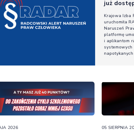
już dostę
Krajowa Izba
uruchomiła R
Naruszeń Pra
platformę um
i aplikantom 
systemowych 
napotykanych
zawodu, w ty
szczególnymi 
AJA 2026
05 SIERPNIA 2