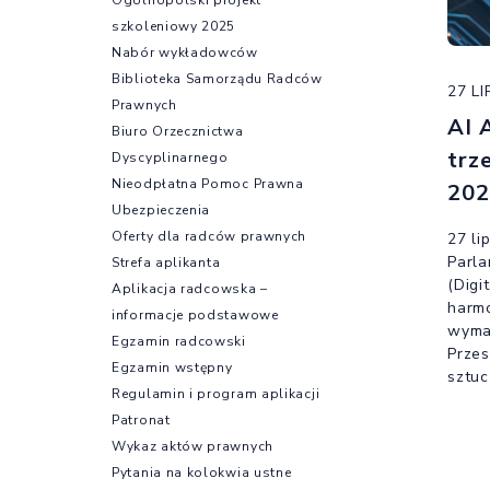
szkoleniowy 2025
Nabór wykładowców
Biblioteka Samorządu Radców
27 L
Prawnych
AI 
Biuro Orzecznictwa
trz
Dyscyplinarnego
Nieodpłatna Pomoc Prawna
202
Ubezpieczenia
Oferty dla radców prawnych
27 li
Parla
Strefa aplikanta
(Digi
Aplikacja radcowska –
harmo
informacje podstawowe
wymag
Egzamin radcowski
Przes
Egzamin wstępny
sztuc
Regulamin i program aplikacji
oznac
Patronat
wymog
bowie
Wykaz aktów prawnych
korzy
Pytania na kolokwia ustne