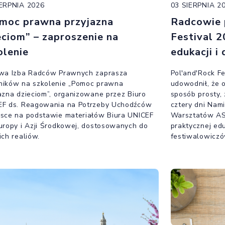
IERPNIA 2026
03 SIERPNIA 2
moc prawna przyjazna
Radcowie 
eciom” – zaproszenie na
Festival 2
olenie
edukacji i 
owa Izba Radców Prawnych zaprasza
Pol'and'Rock Fe
ników na szkolenie „Pomoc prawna
udowodnił, że 
azna dzieciom”, organizowane przez Biuro
sposób prosty, 
EF ds. Reagowania na Potrzeby Uchodźców
cztery dni Nam
sce na podstawie materiałów Biura UNICEF
Warsztatów ASP
uropy i Azji Środkowej, dostosowanych do
praktycznej edu
ich realiów.
festiwalowiczó
porozmawiać z 
warsztatach or
być ciekawie p
Najpiękniejsze