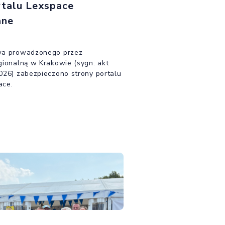
rtalu Lexspace
ane
wa prowadzonego przez
gionalną w Krakowie (sygn. akt
026) zabezpieczono strony portalu
ace.