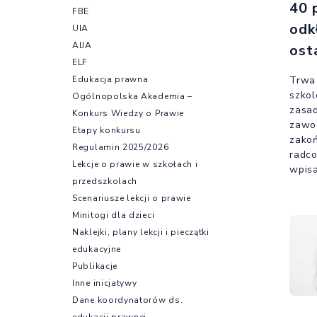
40 
FBE
odk
UIA
AIJA
ost
ELF
Edukacja prawna
Trwa 
szko
Ogólnopolska Akademia –
zasad
Konkurs Wiedzy o Prawie
zawo
Etapy konkursu
zako
Regulamin 2025/2026
radco
Lekcje o prawie w szkołach i
wpisa
przedszkolach
do uz
Scenariusze lekcji o prawie
Minitogi dla dzieci
Naklejki, plany lekcji i pieczątki
edukacyjne
Publikacje
Inne inicjatywy
Dane koordynatorów ds.
edukacji prawnej