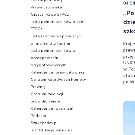
04 S
Prawa człowieka
„Po
Orzecznictwo ETPCz
dzi
Lista pełnomocników przed
ETPCz
szk
Lista radców wspierających
Kraj
ofiary handlu ludźmi
praw
Lista pełnomocników w
przyj
postępowaniu
UNIC
przygotowawczym
w Pol
Kalendarium praw człowieka
dla E
Centrum Koordynacji Pomocy
polsk
Prawnej
Centrum mediacji
Subsidio venire
Kalendarium wydarzeń
Podcast
Szukajradcy.pl
Identyfikacja wizualna