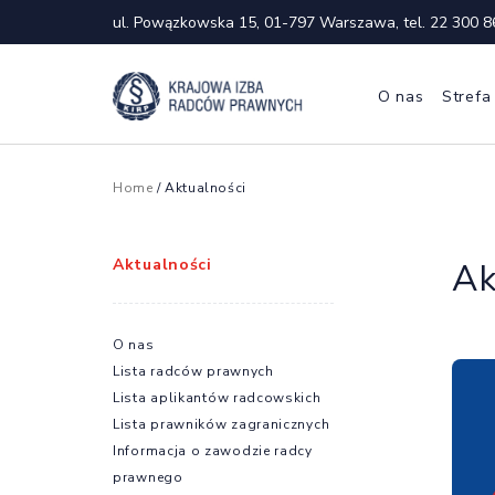
ul. Powązkowska 15, 01-797 Warszawa, tel.
22 300 8
O nas
Strefa
Home
/ Aktualności
Aktualności
Ak
O nas
Lista radców prawnych
Lista aplikantów radcowskich
Lista prawników zagranicznych
Informacja o zawodzie radcy
prawnego