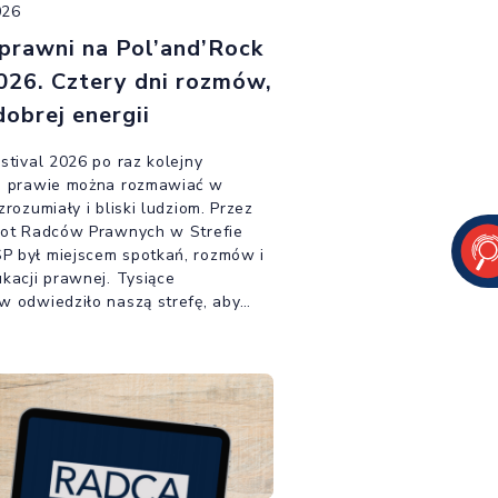
026
prawni na Pol’and’Rock
026. Cztery dni rozmów,
dobrej energii
stival 2026 po raz kolejny
o prawie można rozmawiać w
zrozumiały i bliski ludziom. Przez
iot Radców Prawnych w Strefie
 był miejscem spotkań, rozmów i
kacji prawnej. Tysiące
w odwiedziło naszą strefę, aby
radcami prawnymi, wziąć udział w
az przekonać się, że prawo może
rzedstawione również podczas
go Festiwalu Świata.