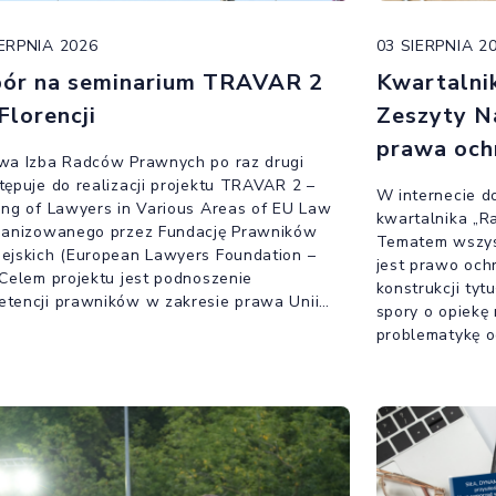
IERPNIA 2026
03 SIERPNIA 2
ór na seminarium TRAVAR 2
Kwartalni
Florencji
Zeszyty N
prawa och
wa Izba Radców Prawnych po raz drugi
tępuje do realizacji projektu TRAVAR 2 –
W internecie do
ing of Lawyers in Various Areas of EU Law
kwartalnika „R
ganizowanego przez Fundację Prawników
Tematem wszys
ejskich (European Lawyers Foundation –
jest prawo ochr
 Celem projektu jest podnoszenie
konstrukcji ty
tencji prawników w zakresie prawa Unii
spory o opiekę
ejskiej, ze szczególnym uwzględnieniem
problematykę o
 karnego oraz współpracy transgranicznej.
przemocy domo