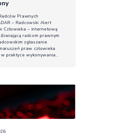
pny
 Radców Prawnych
ADAR – Radcowski Alert
w Człowieka – internetową
ożliwiającą radcom prawnym
radcowskim zgłaszanie
naruszeń praw człowieka
 w praktyce wykonywania
m naruszeń praw osób ze
potrzebami.
026