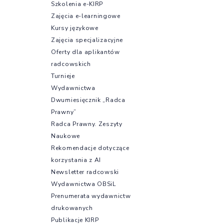
Nawi
obcią
Szkolenia e-KIRP
podmi
Zajęcia e-learningowe
prakt
Kursy językowe
korzy
Zajęcia specjalizacyjne
dział
Oferty dla aplikantów
radcowskich
Turnieje
Wydawnictwa
Dwumiesięcznik „Radca
Prawny”
Radca Prawny. Zeszyty
Naukowe
Rekomendacje dotyczące
korzystania z AI
Newsletter radcowski
Wydawnictwa OBSiL
Prenumerata wydawnictw
drukowanych
Publikacje KIRP