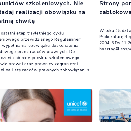
punktów szkoleniowych. Nie
Strony po
ładaj realizacji obowiązku na
zablokow
atnią chwilę
W toku śledzt
ostatni etap trzyletniego cyklu
Prokuraturę Re
leniowego przewidzianego Regulaminem
2004-5.Ds.11.2
 wypełniania obowiązku doskonalenia
hasztag#Lexsp
dowego przez radców prawnych. Do
ńczenia obecnego cyklu szkoleniowego
wie prawni oraz prawnicy zagraniczni
ni na listę radców prawnych zobowiązani są
yskania 40 punktów szkoleniowych.