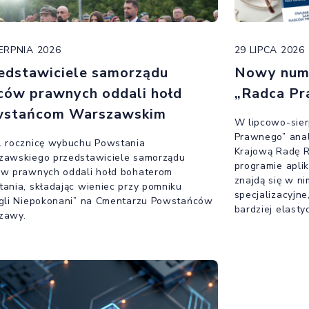
IERPNIA 2026
29 LIPCA 2026
edstawiciele samorządu
Nowy nume
ców prawnych oddali hołd
„Radca Pr
stańcom Warszawskim
W lipcowo-sie
Prawnego” anal
. rocznicę wybuchu Powstania
Krajową Radę 
zawskiego przedstawiciele samorządu
programie apli
ów prawnych oddali hołd bohaterom
znajdą się w ni
ania, składając wieniec przy pomniku
specjalizacyjne
gli Niepokonani” na Cmentarzu Powstańców
bardziej elasty
zawy.
jaki jest cel t
najnowszym wyd
dostępne w int