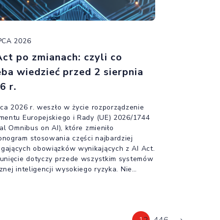
IPCA 2026
Act po zmianach: czyli co
eba wiedzieć przed 2 sierpnia
6 r.
pca 2026 r. weszło w życie rozporządzenie
mentu Europejskiego i Rady (UE) 2026/1744
tal Omnibus on AI), które zmieniło
nogram stosowania części najbardziej
ających obowiązków wynikających z AI Act.
unięcie dotyczy przede wszystkim systemów
znej inteligencji wysokiego ryzyka. Nie
za to jednak odroczenia wszystkich
ów. Od 2 sierpnia 2026 r. stosuje się
m art. 50 AI Act dotyczący przejrzystości
stania ze sztucznej inteligencji. Obowiązki te