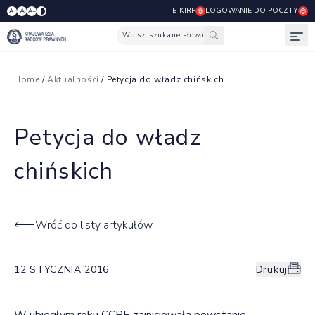
E-KIRP
LOGOWANIE DO POCZTY
A
A-
A+
Wpisz szukane słowo
Otw
Home
/
Aktualności
/ Petycja do władz chińskich
Petycja do władz
chińskich
Wróć do listy artykułów
12 STYCZNIA 2016
Drukuj
W ubiegłym roku CCBE zainicjowała powstanie