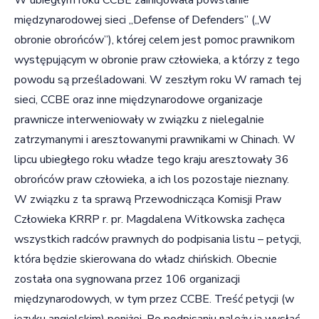
międzynarodowej sieci „Defense of Defenders” („W
obronie obrońców”), której celem jest pomoc prawnikom
występującym w obronie praw człowieka, a którzy z tego
powodu są prześladowani. W zeszłym roku W ramach tej
sieci, CCBE oraz inne międzynarodowe organizacje
prawnicze interweniowały w związku z nielegalnie
zatrzymanymi i aresztowanymi prawnikami w Chinach. W
lipcu ubiegłego roku władze tego kraju aresztowały 36
obrońców praw człowieka, a ich los pozostaje nieznany.
W związku z ta sprawą Przewodnicząca Komisji Praw
Człowieka KRRP r. pr. Magdalena Witkowska zachęca
wszystkich radców prawnych do podpisania listu – petycji,
która będzie skierowana do władz chińskich. Obecnie
została ona sygnowana przez 106 organizacji
międzynarodowych, w tym przez CCBE. Treść petycji (w
języku angielskim) poniżej. Po podpisaniu należy ją wysłać