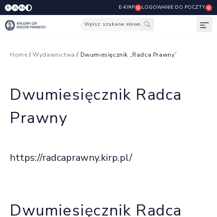
E-KIRP
LOGOWANIE DO POCZTY
A
A-
A+
Wpisz szukane słowo
Otw
Home
/
Wydawnictwa
/ Dwumiesięcznik „Radca Prawny”
Dwumiesięcznik Radca
Prawny
https://radcaprawny.kirp.pl/
Dwumiesięcznik Radca