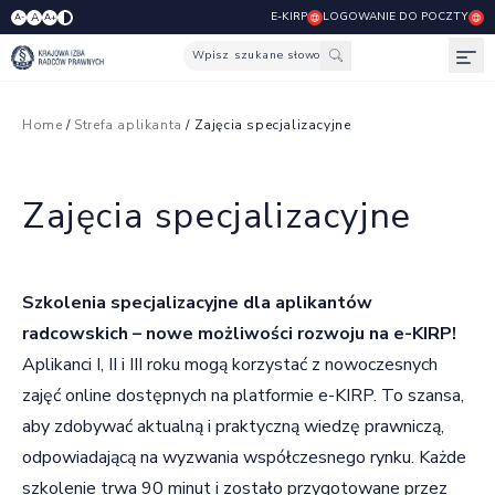
E-KIRP
LOGOWANIE DO POCZTY
A
A-
A+
Wpisz szukane słowo
Otw
Home
/
Strefa aplikanta
/ Zajęcia specjalizacyjne
Zajęcia specjalizacyjne
Szkolenia specjalizacyjne dla aplikantów
radcowskich – nowe możliwości rozwoju na e-KIRP!
Aplikanci I, II i III roku mogą korzystać z nowoczesnych
zajęć online dostępnych na platformie
e-KIRP
. To szansa,
aby zdobywać aktualną i praktyczną wiedzę prawniczą,
odpowiadającą na wyzwania współczesnego rynku. Każde
szkolenie trwa 90 minut i zostało przygotowane przez