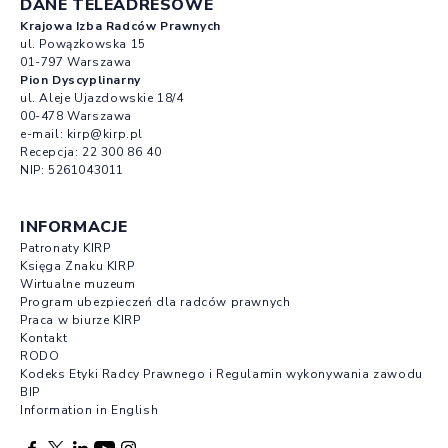
DANE TELEADRESOWE
Krajowa Izba Radców Prawnych
ul. Powązkowska 15
01-797 Warszawa
Pion Dyscyplinarny
ul. Aleje Ujazdowskie 18/4
00-478 Warszawa
e-mail:
kirp@kirp.pl
Recepcja:
22 300 86 40
NIP: 5261043011
INFORMACJE
Patronaty KIRP
Księga Znaku KIRP
Wirtualne muzeum
Program ubezpieczeń dla radców prawnych
Praca w biurze KIRP
Kontakt
RODO
Kodeks Etyki Radcy Prawnego i Regulamin wykonywania zawodu
BIP
Information in English