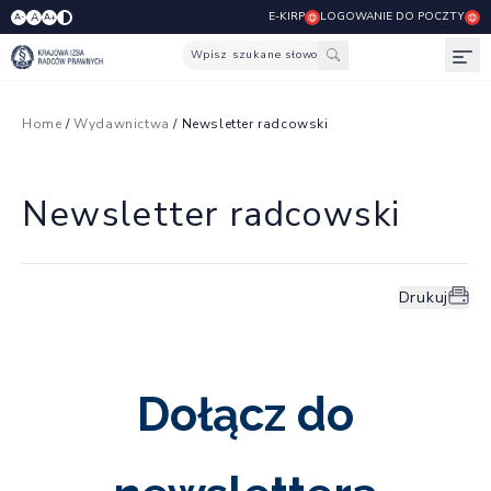
E-KIRP
LOGOWANIE DO POCZTY
A
A-
A+
Wpisz szukane słowo
Otw
Home
/
Wydawnictwa
/ Newsletter radcowski
Newsletter radcowski
Drukuj
Dołącz do