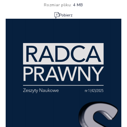
Rozmiar pliku:
4 MB
Pobierz