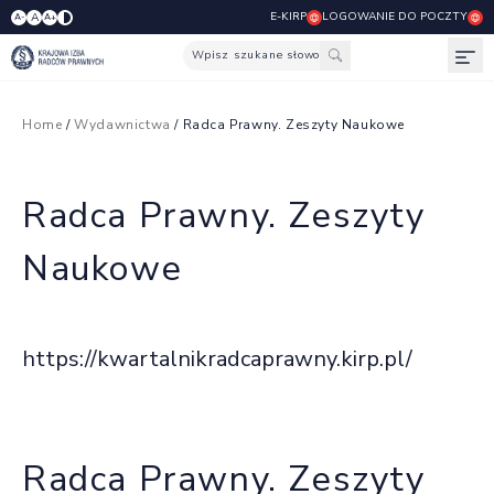
E-KIRP
LOGOWANIE DO POCZTY
A
A-
A+
Wpisz szukane słowo
Otw
Home
/
Wydawnictwa
/ Radca Prawny. Zeszyty Naukowe
Radca Prawny. Zeszyty
Naukowe
https://kwartalnikradcaprawny.kirp.pl/
Radca Prawny. Zeszyty