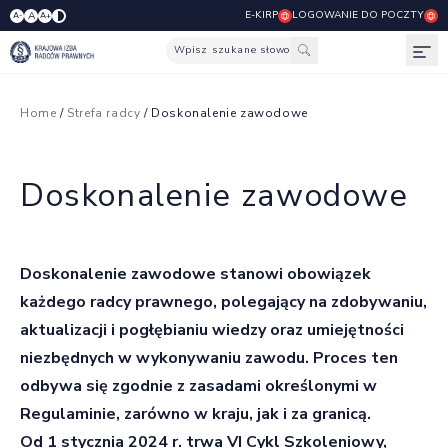
E-KIRP
LOGOWANIE DO POCZTY
A
A-
A+
Wpisz szukane słowo
Otw
Home
/
Strefa radcy
/ Doskonalenie zawodowe
Doskonalenie zawodowe
Doskonalenie zawodowe stanowi obowiązek
każdego radcy prawnego, polegający na zdobywaniu,
aktualizacji i pogłębianiu wiedzy oraz umiejętności
niezbędnych w wykonywaniu zawodu. Proces ten
odbywa się zgodnie z zasadami określonymi w
Regulaminie, zarówno w kraju, jak i za granicą.
Od 1 stycznia 2024 r. trwa VI Cykl Szkoleniowy,