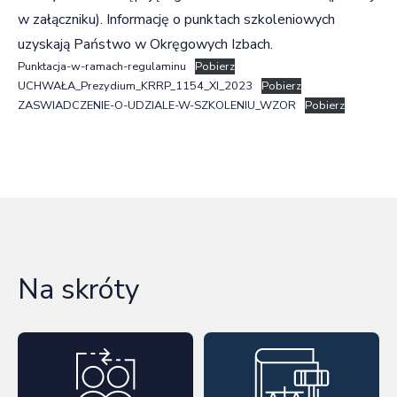
w załączniku). Informację o punktach szkoleniowych
uzyskają Państwo w Okręgowych Izbach.
Punktacja-w-ramach-regulaminu
Pobierz
UCHWAŁA_Prezydium_KRRP_1154_XI_2023
Pobierz
ZASWIADCZENIE-O-UDZIALE-W-SZKOLENIU_WZOR
Pobierz
Na skróty