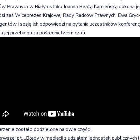
ów Prawnych w Białymstoku Joanną Beatą Kamieńską dokona je
si zaś Wiceprezes Krajowej Rady Radców Prawnych, Ewa Gryc-
gentów i sesję ich odpowiedzi na pytania uczestników konferenc
u jej przebiegu za pośrednictwem czatu.
zenie zostało podzielone na dwie części.
rwszej pt. „Błędy w mediacji z udziałem jednostek publicznych