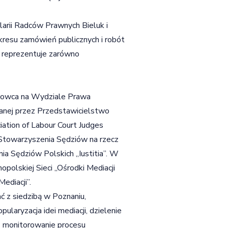
larii Radców Prawnych Bieluk i
akresu zamówień publicznych i robót
 reprezentuje zarówno
dowca na Wydziale Prawa
nej przez Przedstawicielstwo
ation of Labour Court Judges
o Stowarzyszenia Sędziów na rzecz
a Sędziów Polskich „Iustitia”. W
polskiej Sieci „Ośrodki Mediacji
ediacji”.
 z siedzibą w Poznaniu,
ularyzacja idei mediacji, dzielenie
z monitorowanie procesu