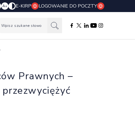
E-KIRP
LOGOWANIE DO POCZTY
A+
Wpisz szukane słowo
Facebook otwierany w nowej k
Profil X otwierany w nowej
Profil LinkedIn otwiera
Profil YouTube otwi
Profil Instagram
”
dców Prawnych –
i przezwyciężyć