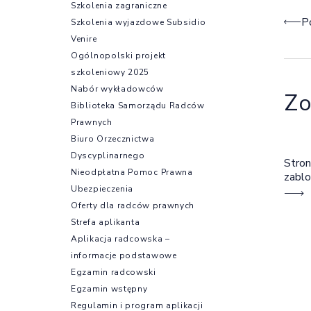
Szkolenia zagraniczne
Naw
P
Szkolenia wyjazdowe Subsidio
Venire
Ogólnopolski projekt
szkoleniowy 2025
Nabór wykładowców
Zo
Biblioteka Samorządu Radców
Prawnych
Biuro Orzecznictwa
Dyscyplinarnego
Stron
Nieodpłatna Pomoc Prawna
zabl
Ubezpieczenia
Oferty dla radców prawnych
Strefa aplikanta
Aplikacja radcowska –
informacje podstawowe
Egzamin radcowski
Egzamin wstępny
Regulamin i program aplikacji