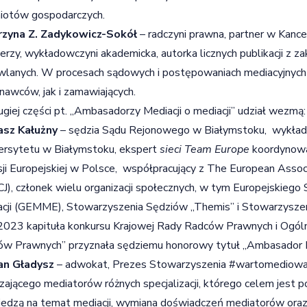
iotów gospodarczych.
rzyna Z. Zadykowicz-Sokół
– radczyni prawna, partner w Kance
erzy, wykładowczyni akademicka, autorka licznych publikacji z z
lanych. W procesach sądowych i postępowaniach mediacyjnych
awców, jak i zamawiających.
giej części pt. „Ambasadorzy Mediacji o mediacji” udział wezmą:
sz Kałużny
– sędzia Sądu Rejonowego w Białymstoku, wykła
rsytetu w Białymstoku, ekspert
sieci Team Europe
koordynowa
ji Europejskiej w Polsce, współpracujący z The European Associ
J), członek wielu organizacji społecznych, w tym Europejskieg
cji (GEMME), Stowarzyszenia Sędziów „Themis” i Stowarzyszeni
2023 kapituła konkursu Krajowej Rady Radców Prawnych i Ogólno
w Prawnych” przyznała sędziemu honorowy tytuł „Ambasador M
n Gładysz
– adwokat, Prezes Stowarzyszenia #wartomediować
zającego mediatorów różnych specjalizacji, którego celem jest pop
iedzą na temat mediacji, wymiana doświadczeń mediatorów ora