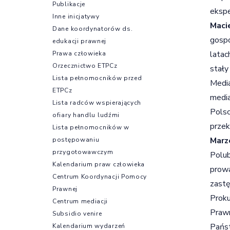
Publikacje
ekspe
Inne inicjatywy
Maci
Dane koordynatorów ds.
gospo
edukacji prawnej
latac
Prawa człowieka
Orzecznictwo ETPCz
stały
Lista pełnomocników przed
Media
ETPCz
media
Lista radców wspierających
Polsc
ofiary handlu ludźmi
przek
Lista pełnomocników w
Marz
postępowaniu
przygotowawczym
Polub
Kalendarium praw człowieka
prowa
Centrum Koordynacji Pomocy
zastę
Prawnej
Proku
Centrum mediacji
Prawn
Subsidio venire
Państ
Kalendarium wydarzeń