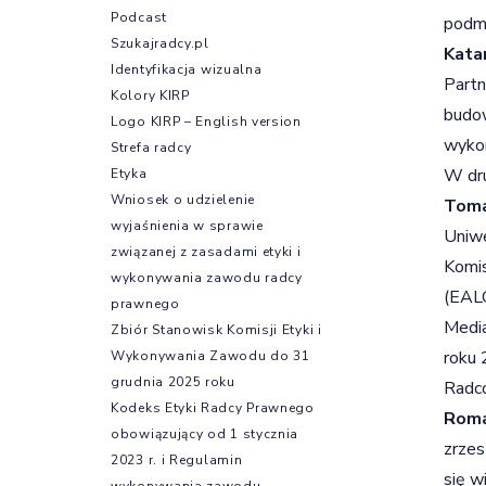
Podcast
podm
Szukajradcy.pl
Kata
Identyfikacja wizualna
Partn
Kolory KIRP
budow
Logo KIRP – English version
wykon
Strefa radcy
W dru
Etyka
Wniosek o udzielenie
Toma
wyjaśnienia w sprawie
Uniwe
związanej z zasadami etyki i
Komis
wykonywania zawodu radcy
(EALC
prawnego
Media
Zbiór Stanowisk Komisji Etyki i
roku 
Wykonywania Zawodu do 31
grudnia 2025 roku
Radcó
Kodeks Etyki Radcy Prawnego
Roma
obowiązujący od 1 stycznia
zrzes
2023 r. i Regulamin
się w
wykonywania zawodu