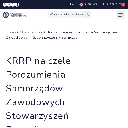
E-KIRP
LOGOWANIE DO POCZTY
A
A-
A+
Wpisz szukane słowo
Otw
Home
/
Aktualności
/ KRRP na czele Porozumienia Samorządów
Zawodowych i Stowarzyszeń Prawniczych
KRRP na czele
Porozumienia
Samorządów
Zawodowych i
Stowarzyszeń