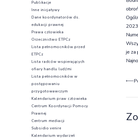
Bodna
Publikacje
obroń
Inne inicjatywy
Ogóln
Dane koordynatorów ds.
edukacji prawnej
2023 
Prawa człowieka
Numer
Orzecznictwo ETPCz
Wszy
Lista pełnomocników przed
je za
ETPCz
Najno
Lista radców wspierających
ofiary handlu ludźmi
Lista pełnomocników w
Naw
P
postępowaniu
przygotowawczym
Kalendarium praw człowieka
Centrum Koordynacji Pomocy
Zo
Prawnej
Centrum mediacji
Subsidio venire
Kalendarium wydarzeń