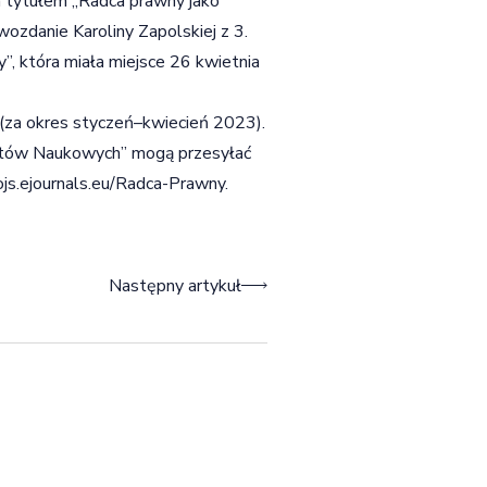
 tytułem „Radca prawny jako
zdanie Karoliny Zapolskiej z 3.
”, która miała miejsce 26 kwietnia
(za okres styczeń–kwiecień 2023).
ytów Naukowych” mogą przesyłać
/ojs.ejournals.eu/Radca-Prawny
.
Następny artykuł