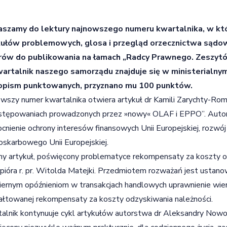
aszamy do lektury najnowszego numeru kwartalnika, w któr
kułów problemowych, glosa i przegląd orzecznictwa sądo
rów do publikowania na łamach „Radcy Prawnego. Zeszyt
wartalnik naszego samorządu znajduje się w ministerialn
opism punktowanych, przyznano mu 100 punktów.
wszy numer kwartalnika otwiera artykuł dr Kamili Zarychty-Ro
stępowaniach prowadzonych przez »nowy« OLAF i EPPO”. Auto
nienie ochrony interesów finansowych Unii Europejskiej, rozwój
noskarbowego Unii Europejskiej.
ny artykuł, poświęcony problematyce rekompensaty za koszty o
pióra r. pr. Witolda Matejki. Przedmiotem rozważań jest ustano
ernym opóźnieniom w transakcjach handlowych uprawnienie wierz
ałtowanej rekompensaty za koszty odzyskiwania należności.
alnik kontynuuje cykl artykułów autorstwa dr Aleksandry Nowos