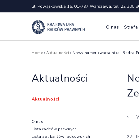
ul. Powązkowska 15, 01-797 Warszawa, tel.
22 300 8
O nas
Strefa
Home
/
Aktualności
/ Nowy numer kwartalnika „Radca P
Aktualności
No
Ze
Aktualności
W
O nas
Lista radców prawnych
27 L
Lista aplikantów radcowskich