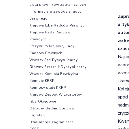
Lista prawników zagranicznych
Informacja o zawodzie radcy
Zapr
prawnego
arty
Krajowa Izba Radców Prawnych
auto
Krajowa Rada Radców
Prawnych
że k
Prezydium Krajowej Rady
czas
Radców Prawnych
Najno
Wyższy Sąd Dyscyplinarny
w po
Główny Rzecznik Dyscyplinarny
wzmoc
Wyższa Komisja Rewizyjna
i kar
Komisje KRRP
Komitety stałe KRRP
Kolej
Krajowy Zespół Wizytatorów
spod 
Izby Okręgowe
nadmi
Ośrodek Badań, Studiów i
zrycz
Legislacji
Kwart
Działalność zagraniczna
CCBE