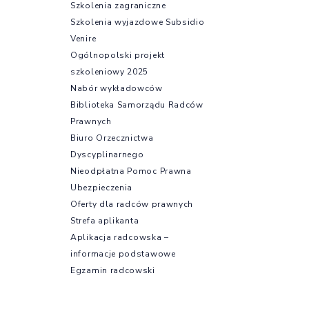
Szkolenia zagraniczne
Szkolenia wyjazdowe Subsidio
Venire
Ogólnopolski projekt
szkoleniowy 2025
Nabór wykładowców
Biblioteka Samorządu Radców
Prawnych
Biuro Orzecznictwa
Dyscyplinarnego
Nieodpłatna Pomoc Prawna
Ubezpieczenia
Oferty dla radców prawnych
Strefa aplikanta
Aplikacja radcowska –
informacje podstawowe
Egzamin radcowski
Egzamin wstępny
Regulamin i program aplikacji