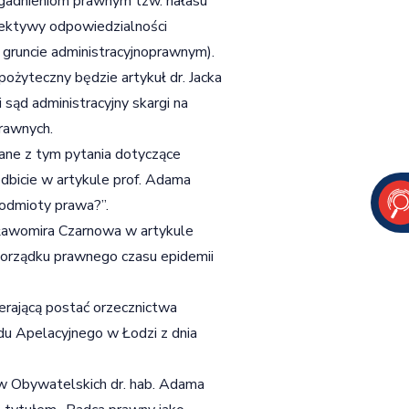
agadnieniom prawnym tzw. hałasu
ektywy odpowiedzialności
 gruncie administracyjnoprawnym).
yteczny będzie artykuł dr. Jacka
ąd administracyjny skargi na
prawnych.
zane z tym pytania dotyczące
dbicie w artykule prof. Adama
podmioty prawa?”.
Sławomira Czarnowa w artykule
orządku prawnego czasu epidemii
ierającą postać orzecznictwa
u Apelacyjnego w Łodzi z dnia
w Obywatelskich dr. hab. Adama