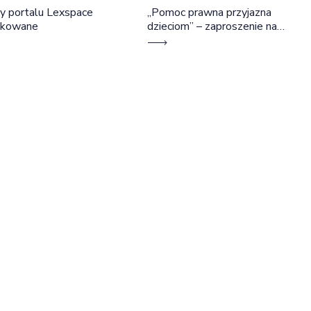
y portalu Lexspace
„Pomoc prawna przyjazna
okowane
dzieciom” – zaproszenie na
szkolenie