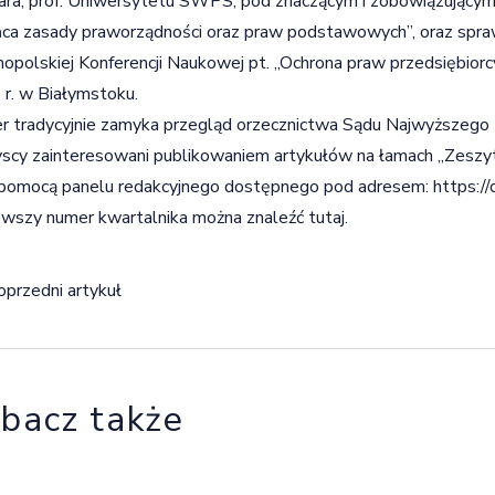
ra, prof. Uniwersytetu SWPS, pod znaczącym i zobowiązującym
ca zasady praworządności oraz praw podstawowych”, oraz sprawo
opolskiej Konferencji Naukowej pt. „Ochrona praw przedsiębiorcy
r. w Białymstoku.
 tradycyjnie zamyka przegląd orzecznictwa Sądu Najwyższego 
scy zainteresowani publikowaniem artykułów na łamach „Zesz
 pomocą panelu redakcyjnego dostępnego pod adresem:
https:/
wszy numer kwartalnika można znaleźć
tutaj
.
igacja wpisu
oprzedni artykuł
bacz także