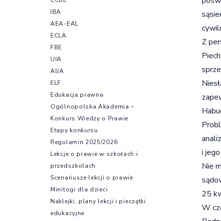
poświ
IBA
sąsie
AEA-EAL
cywil
ECLA
Z per
FBE
Piech
UIA
sprze
AIJA
Niesł
ELF
Edukacja prawna
zapew
Ogólnopolska Akademia –
Habud
Konkurs Wiedzy o Prawie
Probl
Etapy konkursu
anali
Regulamin 2025/2026
i jeg
Lekcje o prawie w szkołach i
Nie m
przedszkolach
Scenariusze lekcji o prawie
sądow
Minitogi dla dzieci
25 kw
Naklejki, plany lekcji i pieczątki
W czę
edukacyjne