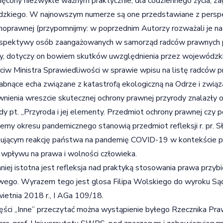
ęcony niezwykle ważnym praktycznie, dla codziennego życia, z
dzkiego. W najnowszym numerze są one przedstawiane z persp
noprawnej (przypomnijmy: w poprzednim Autorzy rozważali je na
spektywy osób zaangażowanych w samorząd radców prawnych poż
y, dotyczy on bowiem skutków uwzględnienia przez wojewódzki s
ciw Ministra Sprawiedliwości w sprawie wpisu na listę radców 
abnące echa związane z katastrofą ekologiczną na Odrze i zwią
nienia wreszcie skutecznej ochrony prawnej przyrody znalazły o
y pt. „Przyroda i jej elementy. Przedmiot ochrony prawnej czy 
emy okresu pandemicznego stanowią przedmiot refleksji r. pr. 
zującym reakcję państwa na pandemię COVID-19 w kontekście p
o wpływu na prawa i wolności człowieka.
niej istotna jest refleksja nad praktyką stosowania prawa przyb
ego. Wyrazem tego jest glosa Filipa Wolskiego do wyroku Sąd
ietnia 2018 r., I AGa 109/18.
ści „Inne” przeczytać można wystąpienie byłego Rzecznika Pra