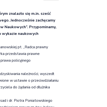
ym znalazło się m.in. sześć
wego. Jednocześnie zachęcamy
ów Naukowych”. Przypominamy,
ym wykazie naukowych
manowskiej pt. „Radca prawny
rka przedstawia prawne
 prawa policyjnego
dzyskiwania należności, wyszedł
wione w ustawie o przeciwdziałaniu
yciela do żądania od dłużnika
ad i dr. Piotra Poniatowskiego