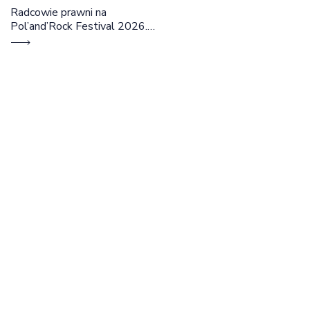
Radcowie prawni na
Pol’and’Rock Festival 2026.
Cztery dni rozmów, edukacji i
dobrej energii