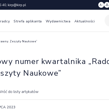
A
6 40
,
kirp@kirp.pl
A-
 radcy
Strefa aplikanta
Wydawnictwa
Aktualności
rawny. Zeszyty Naukowe”
wy numer kwartalnika „Rad
szyty Naukowe”
róć do listy artykułów
IPCA 2023