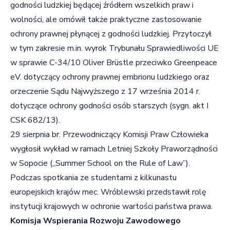
godności ludzkiej będącej źródłem wszelkich praw i
wolności, ale omówił także praktyczne zastosowanie
ochrony prawnej płynącej z godności ludzkiej. Przytoczył
w tym zakresie m.in. wyrok Trybunału Sprawiedliwości UE
w sprawie C-34/10 Oliver Brüstle przeciwko Greenpeace
eV. dotyczący ochrony prawnej embrionu ludzkiego oraz
orzeczenie Sądu Najwyższego z 17 września 2014 r.
dotyczące ochrony godności osób starszych (sygn. akt I
CSK 682/13).
29 sierpnia br. Przewodniczący Komisji Praw Człowieka
wygłosił wykład w ramach Letniej Szkoły Praworządności
w Sopocie („Summer School on the Rule of Law”).
Podczas spotkania ze studentami z kilkunastu
europejskich krajów mec. Wróblewski przedstawił rolę
instytucji krajowych w ochronie wartości państwa prawa.
Komisja Wspierania Rozwoju Zawodowego