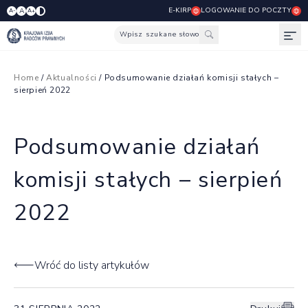
E-KIRP
LOGOWANIE DO POCZTY
A
A-
A+
Wpisz szukane słowo
Otw
Home
/
Aktualności
/ Podsumowanie działań komisji stałych –
sierpień 2022
Podsumowanie działań
komisji stałych – sierpień
2022
Wróć do listy artykułów