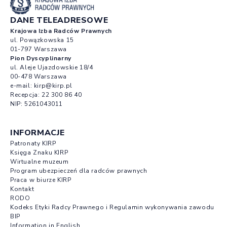
DANE TELEADRESOWE
Krajowa Izba Radców Prawnych
ul. Powązkowska 15
01-797 Warszawa
Pion Dyscyplinarny
ul. Aleje Ujazdowskie 18/4
00-478 Warszawa
e-mail:
kirp@kirp.pl
Recepcja:
22 300 86 40
NIP: 5261043011
INFORMACJE
Patronaty KIRP
Księga Znaku KIRP
Wirtualne muzeum
Program ubezpieczeń dla radców prawnych
Praca w biurze KIRP
Kontakt
RODO
Kodeks Etyki Radcy Prawnego i Regulamin wykonywania zawodu
BIP
Information in English