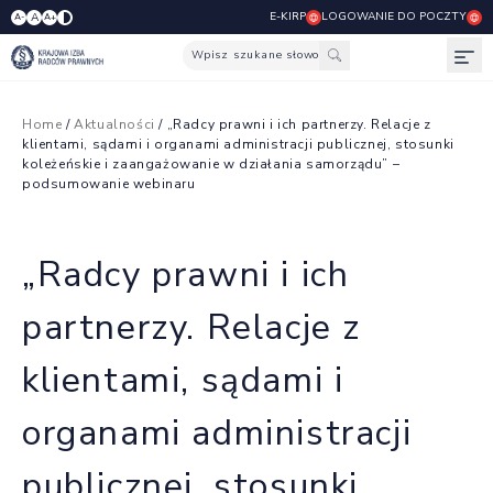
E-KIRP
LOGOWANIE DO POCZTY
A
A-
A+
Wpisz szukane słowo
Otw
Home
/
Aktualności
/ „Radcy prawni i ich partnerzy. Relacje z
klientami, sądami i organami administracji publicznej, stosunki
koleżeńskie i zaangażowanie w działania samorządu” –
podsumowanie webinaru
„Radcy prawni i ich
partnerzy. Relacje z
klientami, sądami i
organami administracji
publicznej, stosunki