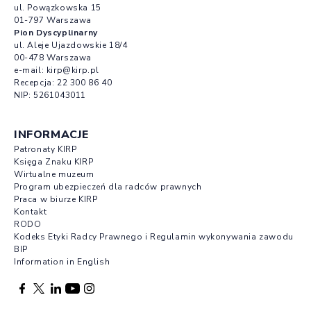
ul. Powązkowska 15
01-797 Warszawa
Pion Dyscyplinarny
ul. Aleje Ujazdowskie 18/4
00-478 Warszawa
e-mail:
kirp@kirp.pl
Recepcja:
22 300 86 40
NIP: 5261043011
INFORMACJE
Patronaty KIRP
Księga Znaku KIRP
Wirtualne muzeum
Program ubezpieczeń dla radców prawnych
Praca w biurze KIRP
Kontakt
RODO
Kodeks Etyki Radcy Prawnego i Regulamin wykonywania zawodu
BIP
Information in English
Facebook otwierany w nowej karcie
Profil X otwierany w nowej karcie
Profil LinkedIn otwierany w nowej karcie
Profil YouTube otwierany w nowej karcie
Profil Instagram otwierany w nowej karcie