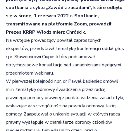
spotkania z cyklu „Zawód z zasadami”, które odbyło
się w środę, 1 czerwca 2022 r. Spotkanie,
transmitowane na platformie Zoom, prowadził
Prezes KRRP Włodzimierz Chróścik.
Na wstępie prowadzący powitał zaproszonych
ekspertów, przedstawił tematykę konferencji i oddał głos
r.pr. Sławomirowi Ciupie, który podsumował
dotychczasowe konsultacje nad zagadnieniami będącymi
przedmiotem webinaru.
W pierwszej kolejności r.pr. dr Paweł Łabieniec omówił
m.in. tematykę odmowy świadczenia przez radcę
prawnego pomocy prawnej z punktu widzenia zasad etyki,
wskazując w szczególności na powody odmowy takiej
pomocy. Zaapelował o unikanie sytuacji, w których radca
prawny występuje w charakterze obrońcy członków
swojej rodziny, w tym własnych dzieci, oraz o