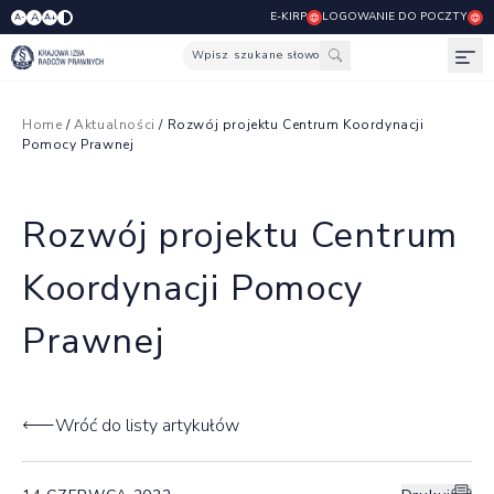
E-KIRP
LOGOWANIE DO POCZTY
A
A-
A+
Wpisz szukane słowo
Otw
Home
/
Aktualności
/ Rozwój projektu Centrum Koordynacji
Pomocy Prawnej
Rozwój projektu Centrum
Koordynacji Pomocy
Prawnej
Wróć do listy artykułów