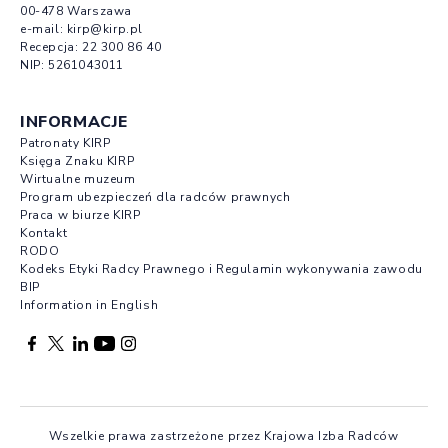
00-478 Warszawa
e-mail:
kirp@kirp.pl
Recepcja:
22 300 86 40
NIP: 5261043011
INFORMACJE
Patronaty KIRP
Księga Znaku KIRP
Wirtualne muzeum
Program ubezpieczeń dla radców prawnych
Praca w biurze KIRP
Kontakt
RODO
Kodeks Etyki Radcy Prawnego i Regulamin wykonywania zawodu
BIP
Information in English
Facebook otwierany w nowej karcie
Profil X otwierany w nowej karcie
Profil LinkedIn otwierany w nowej karcie
Profil YouTube otwierany w nowej karcie
Profil Instagram otwierany w nowej karcie
Wszelkie prawa zastrzeżone przez Krajowa Izba Radców