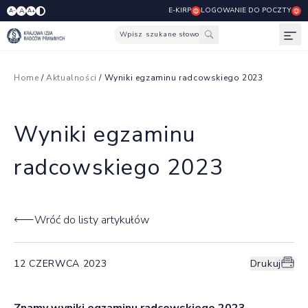
E-KIRP
LOGOWANIE DO POCZTY
A
A-
A+
Wpisz szukane słowo
Otw
Home
/
Aktualności
/ Wyniki egzaminu radcowskiego 2023
Wyniki egzaminu
radcowskiego 2023
Wróć do listy artykułów
12 CZERWCA 2023
Drukuj
Znamy wyniki egzaminu radcowskiego 2023.