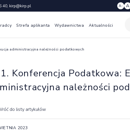
A
6 40
,
kirp@kirp.pl
A-
 radcy
Strefa aplikanta
Wydawnictwa
Aktualności
kucja administracyjna należności podatkowych
1. Konferencja Podatkowa: 
ministracyjna należności po
róć do listy artykułów
WIETNIA 2023