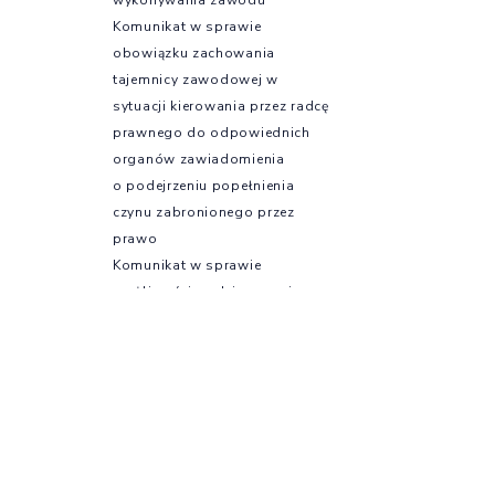
Komunikat w sprawie
obowiązku zachowania
tajemnicy zawodowej w
sytuacji kierowania przez radcę
prawnego do odpowiednich
organów zawiadomienia
o podejrzeniu popełnienia
czynu zabronionego przez
prawo
Komunikat w sprawie
możliwości podejmowania
działań w zakresie ustawy o
ochronie sygnalistów
Szkolenia
Szkolenia e-KIRP –
profesjonalny rozwój online
Kursy językowe
Szkolenia OIRP