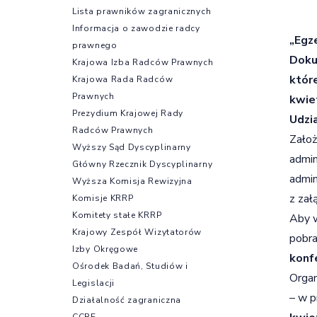
Lista prawników zagranicznych
Informacja o zawodzie radcy
„Egz
prawnego
Doku
Krajowa Izba Radców Prawnych
któr
Krajowa Rada Radców
Prawnych
kwie
Prezydium Krajowej Rady
Udzia
Radców Prawnych
Założ
Wyższy Sąd Dyscyplinarny
admin
Główny Rzecznik Dyscyplinarny
admin
Wyższa Komisja Rewizyjna
z zał
Komisje KRRP
Komitety stałe KRRP
Aby w
Krajowy Zespół Wizytatorów
pobra
Izby Okręgowe
konf
Ośrodek Badań, Studiów i
Organ
Legislacji
– w p
Działalność zagraniczna
CCBE