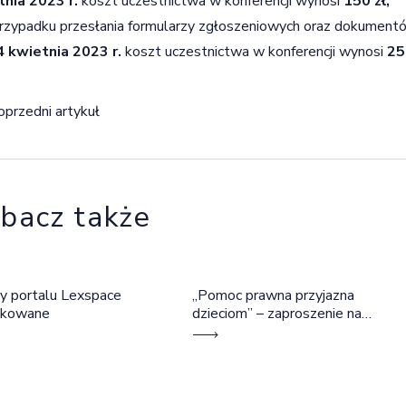
tnia 2023 r.
koszt uczestnictwa w konferencji wynosi
150 zł,
rzypadku przesłania formularzy zgłoszeniowych oraz dokumen
4 kwietnia 2023 r.
koszt uczestnictwa w konferencji wynosi
25
igacja wpisu
oprzedni artykuł
bacz także
y portalu Lexspace
„Pomoc prawna przyjazna
okowane
dzieciom” – zaproszenie na
szkolenie