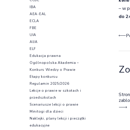
kwie
IBA
– w p
AEA-EAL
do 2
ECLA
FBE
Naw
UIA
P
AIJA
ELF
Edukacja prawna
Ogólnopolska Akademia –
Zo
Konkurs Wiedzy o Prawie
Etapy konkursu
Regulamin 2025/2026
Lekcje o prawie w szkołach i
Stron
przedszkolach
zabl
Scenariusze lekcji o prawie
Minitogi dla dzieci
Naklejki, plany lekcji i pieczątki
edukacyjne