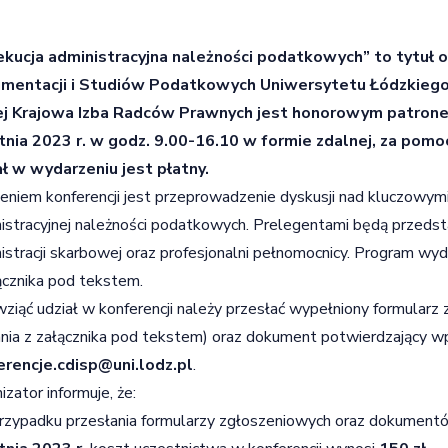
ekucja administracyjna należności podatkowych” to tytuł 
mentacji i Studiów Podatkowych Uniwersytetu Łódzkiego 
ej Krajowa Izba Radców Prawnych jest honorowym patrone
tnia 2023 r. w godz. 9.00-16.10 w formie zdalnej, za pomo
ł w wydarzeniu jest płatny.
eniem konferencji jest przeprowadzenie dyskusji nad kluczowymi
istracyjnej należności podatkowych. Prelegentami będą przedsta
istracji skarbowej oraz profesjonalni pełnomocnicy. Program wyd
ącznika pod tekstem.
ziąć udział w konferencji należy przesłać wypełniony formular
nia z załącznika pod tekstem) oraz dokument potwierdzający wp
erencje.cdisp@uni.lodz.pl
.
izator informuje, że:
rzypadku przesłania formularzy zgłoszeniowych oraz dokumen