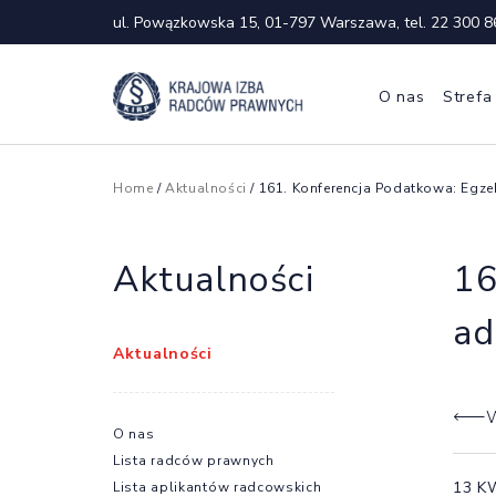
ul. Powązkowska 15, 01-797 Warszawa, tel.
22 300 8
O nas
Strefa
Home
/
Aktualności
/ 161. Konferencja Podatkowa: Egze
Aktualności
16
ad
Aktualności
W
O nas
Lista radców prawnych
13 K
Lista aplikantów radcowskich