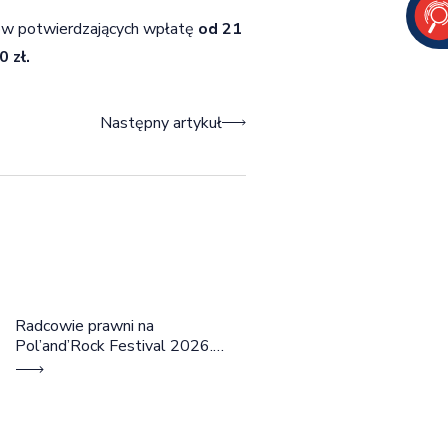
tów potwierdzających wpłatę
od 21
0 zł.
Następny artykuł
Radcowie prawni na
Pol’and’Rock Festival 2026.
Cztery dni rozmów, edukacji i
dobrej energii