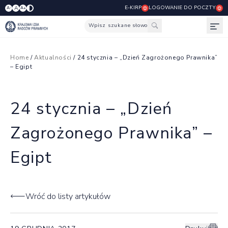
E-KIRP
LOGOWANIE DO POCZTY
A
A-
A+
Wpisz szukane słowo
Otw
Home
/
Aktualności
/ 24 stycznia – „Dzień Zagrożonego Prawnika”
– Egipt
24 stycznia – „Dzień
Zagrożonego Prawnika” –
Egipt
Wróć do listy artykułów