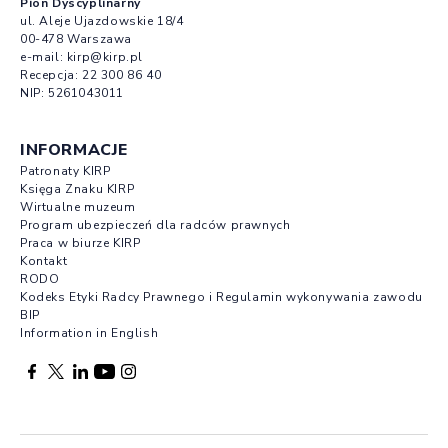
Pion Dyscyplinarny
ul. Aleje Ujazdowskie 18/4
00-478 Warszawa
e-mail:
kirp@kirp.pl
Recepcja:
22 300 86 40
NIP: 5261043011
INFORMACJE
Patronaty KIRP
Księga Znaku KIRP
Wirtualne muzeum
Program ubezpieczeń dla radców prawnych
Praca w biurze KIRP
Kontakt
RODO
Kodeks Etyki Radcy Prawnego i Regulamin wykonywania zawodu
BIP
Information in English
Facebook otwierany w nowej karcie
Profil X otwierany w nowej karcie
Profil LinkedIn otwierany w nowej karcie
Profil YouTube otwierany w nowej karcie
Profil Instagram otwierany w nowej karcie