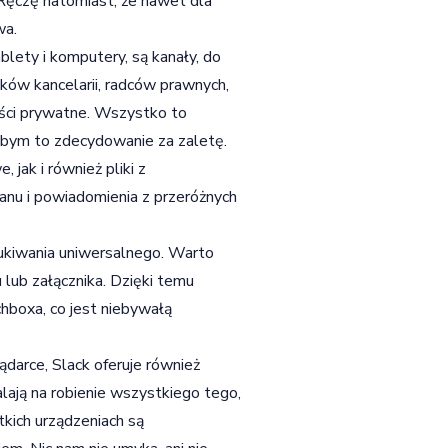
 Ręczę natomiast, że nawet dla
wa.
blety i komputery, są kanały, do
ów kancelarii, radców prawnych,
ści prywatne. Wszystko to
bym to zdecydowanie za zaletę.
ak i również pliki z
anu i powiadomienia z przeróżnych
kiwania uniwersalnego. Warto
u lub załącznika. Dzięki temu
boxa, co jest niebywałą
ądarce, Slack oferuje również
lają na robienie wszystkiego tego,
kich urządzeniach są