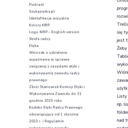
Omówi
Podcast
progr
Szukajradcy.pl
rozwi
Identyfikacja wizualna
Trell
Kolory KIRP
się t
Logo KIRP – English version
Strefa radcy
jest 
Etyka
Żeby 
Wniosek o udzielenie
Tabli
wyjaśnienia w sprawie
wykon
związanej z zasadami etyki i
Wiśni
wykonywania zawodu radcy
zawar
prawnego
Zbiór Stanowisk Komisji Etyki i
użytk
Wykonywania Zawodu do 31
Listy
grudnia 2025 roku
np. l
Kodeks Etyki Radcy Prawnego
folde
obowiązujący od 1 stycznia
nad t
2023 r. i Regulamin
wykonywania zawodu