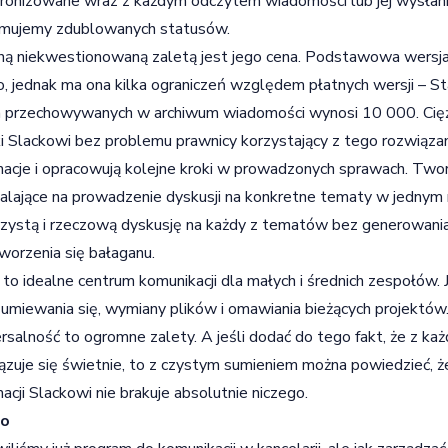
ronizowane wraz z każdym odczytem wiadomości lub jej wysłanie
ymujemy zdublowanych statusów.
ną niekwestionowaną zaletą jest jego cena. Podstawowa wersja
, jednak ma ona kilka ograniczeń względem płatnych wersji – S
a przechowywanych w archiwum wiadomości wynosi 10 000. Ciężko
i Slackowi bez problemu prawnicy korzystający z tego rozwiąza
macje i opracowują kolejne kroki w prowadzonych sprawach. Tw
lające na prowadzenie dyskusji na konkretne tematy w jednym m
rzystą i rzeczową dyskusję na każdy z tematów bez generowani
worzenia się bałaganu.
 to idealne centrum komunikacji dla małych i średnich zespołó
umiewania się, wymiany plików i omawiania bieżących projektów
rsalność to ogromne zalety. A jeśli dodać do tego fakt, że z każ
zuje się świetnie, to z czystym sumieniem można powiedzieć, ż
macji Slackowi nie brakuje absolutnie niczego.
lo