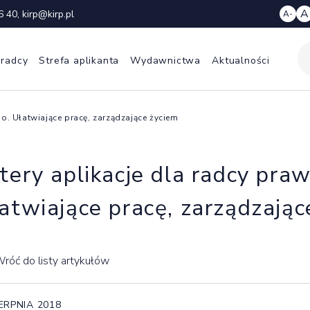
A
6 40
,
kirp@kirp.pl
A-
 radcy
Strefa aplikanta
Wydawnictwa
Aktualności
go. Ułatwiające pracę, zarządzające życiem
tery aplikacje dla radcy pra
atwiające pracę, zarządzając
róć do listy artykułów
IERPNIA 2018