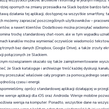
dzą wszystkich plików, archiwów i informacji w jednym miejscu.
rdziej opornych na zmiany przesiadka na Slack będzie bardzo łat
awą działania tej aplikacji, dostępnej na wszystkie smartfony, ta
ch możemy zapraszać poszczególnych użytkowników – pracownik
antów, a nawet klientów. Dodatkowo można przesyłać wiadomo
omina trochę standardowy chat-room, ale w tym wypadku uznał
ach kanałów można wymieniać oczywiście wiadomości tekstowe, j
trznych baz danych (Dropbox, Google Drive), a także zrzuty ekr
acji połączonych ze Slackiem.
nym rozwiązaniem okazało się także zaimplementowanie wyszu
ieć, że Slack kataloguje i archiwizuje treść każdej dyskusji, kanał
y przeszukać właściwie cały program za pomocą jednego search
ędnością czasu i energii.
spomnieliśmy, oprócz standardowej aplikacji działającej w przegl
ne wersje aplikacji dla iOS oraz Androida. Wersje mobilne pozwa
ożliwia wersja na komputer. Ponadto, wszystkie dane na wszyst