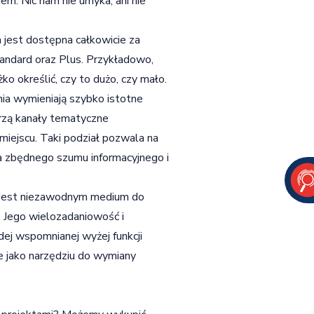
m. Nic nam nie umyka, ani nie
 jest dostępna całkowicie za
tandard oraz Plus. Przykładowo,
 określić, czy to dużo, czy mało.
nia wymieniają szybko istotne
orzą kanały tematyczne
iejscu. Taki podział pozwala na
a zbędnego szumu informacyjnego i
w. Jest niezawodnym medium do
. Jego wielozadaniowość i
dej wspomnianej wyżej funkcji
e jako narzędziu do wymiany