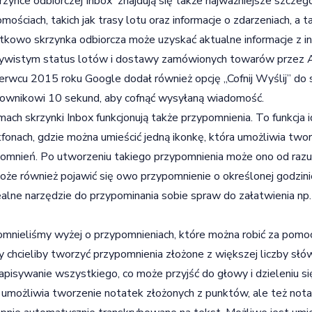
zynce odbiorczej Inbox znajdują się także najważniejsze szczegó
mościach, takich jak trasy lotu oraz informacje o zdarzeniach, a t
kowo skrzynka odbiorcza może uzyskać aktualne informacje z in
ywistym status lotów i dostawy zamówionych towarów przez A
rwcu 2015 roku Google dodał również opcję „Cofnij Wyślij” do sk
ownikowi 10 sekund, aby cofnąć wysyłaną wiadomość.
ach skrzynki Inbox funkcjonują także przypomnienia. To funkcja 
fonach, gdzie można umieścić jedną ikonkę, która umożliwia twor
omnień. Po utworzeniu takiego przypomnienia może ono od razu 
oże również pojawić się owo przypomnienie o określonej godzini
ealne narzędzie do przypominania sobie spraw do załatwienia np. 
p
nieliśmy wyżej o przypomnieniach, które można robić za pomocą 
y chcieliby tworzyć przypomnienia złożone z większej liczby sł
apisywanie wszystkiego, co może przyjść do głowy i dzieleniu si
umożliwia tworzenie notatek złożonych z punktów, ale też nota