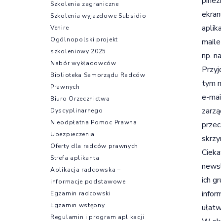
pinez
Szkolenia zagraniczne
ekran
Szkolenia wyjazdowe Subsidio
aplik
Venire
Ogólnopolski projekt
maile
szkoleniowy 2025
np. n
Nabór wykładowców
Przyj
Biblioteka Samorządu Radców
tym m
Prawnych
e-mai
Biuro Orzecznictwa
zarzą
Dyscyplinarnego
Nieodpłatna Pomoc Prawna
przec
Ubezpieczenia
skrzy
Oferty dla radców prawnych
Cieka
Strefa aplikanta
newsl
Aplikacja radcowska –
ich g
informacje podstawowe
infor
Egzamin radcowski
Egzamin wstępny
ułatw
Regulamin i program aplikacji