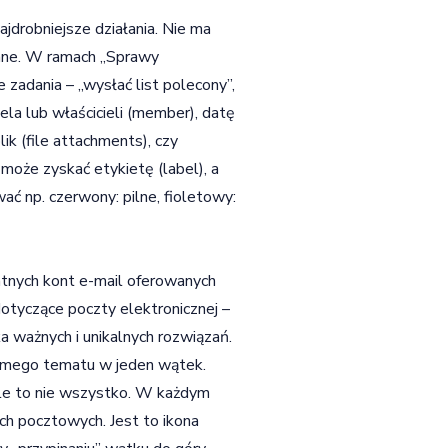
najdrobniejsze działania. Nie ma
sane. W ramach „Sprawy
 zadania – „wysłać list polecony”,
ela lub właścicieli (member), datę
ik (file attachments), czy
oże zyskać etykietę (label), a
ć np. czerwony: pilne, fioletowy:
tnych kont e-mail oferowanych
dotyczące poczty elektronicznej –
a ważnych i unikalnych rozwiązań.
samego tematu w jeden wątek.
Ale to nie wszystko. W każdym
ach pocztowych. Jest to ikona