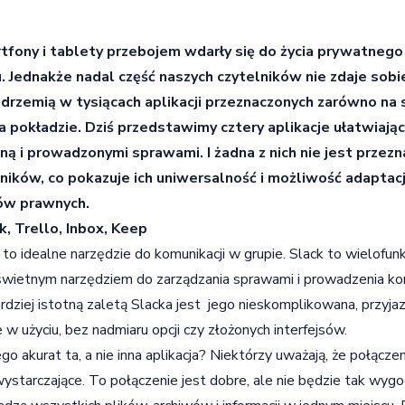
tfony i tablety przebojem wdarły się do życia prywatnego
. Jednakże nadal część naszych czytelników nie zdaje sob
 drzemią w tysiącach aplikacji przeznaczonych zarówno na s
a pokładzie. Dziś przedstawimy cztery aplikacje ułatwiając
ną i prowadzonymi sprawami. I żadna z nich nie jest przez
ników, co pokazuje ich uniwersalność i możliwość adaptac
ów prawnych.
k, Trello, Inbox, Keep
 to idealne narzędzie do komunikacji w grupie. Slack to wielofu
świetnym narzędziem do zarządzania sprawami i prowadzenia kom
rdziej istotną zaletą Slacka jest jego nieskomplikowana, przyja
 w użyciu, bez nadmiaru opcji czy złożonych interfejsów.
go akurat ta, a nie inna aplikacja? Niektórzy uważają, że połączen
wystarczające. To połączenie jest dobre, ale nie będzie tak wygod