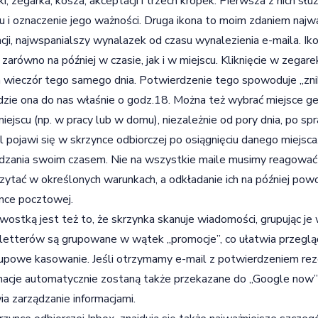
ki, zegarka, kosza, akceptacji i trzech kropek. Pierwsza z nich sł
u i oznaczenie jego ważności. Druga ikona to moim zdaniem najwa
acji, najwspanialszy wynalazek od czasu wynalezienia e-maila. I
 zarówno na później w czasie, jak i w miejscu. Kliknięcie w zega
a wieczór tego samego dnia. Potwierdzenie tego spowoduje „znik
dzie ona do nas właśnie o godz.18. Można też wybrać miejsce geo
iejscu (np. w pracy lub w domu), niezależnie od pory dnia, po sp
l pojawi się w skrzynce odbiorczej po osiągnięciu danego miejsca
dzania swoim czasem. Nie na wszystkie maile musimy reagować
zytać w określonych warunkach, a odkładanie ich na później po
nce pocztowej.
wostką jest też to, że skrzynka skanuje wiadomości, grupując je 
etterów są grupowane w wątek „promocje”, co ułatwia przeglądan
rupowe kasowanie. Jeśli otrzymamy e-mail z potwierdzeniem reze
macje automatycznie zostaną także przekazane do „Google now”
ia zarządzanie informacjami.