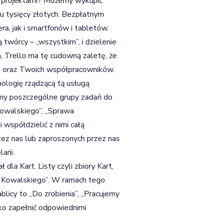
ać projektami? Możemy wykupić
lku tysięcy złotych. Bezpłatnym
a, jak i smartfonów i tabletów.
 twórcy – „wszystkim”, i dzielenie
m, Trello ma tę cudowną zaletę, że
ie oraz Twoich współpracowników.
ologię rządzącą tą usługą.
jemy poszczególne grupy zadań do
Kowalskiego”, „Sprawa
współdzielić z nimi całą
zez nas lub zaproszonych przez nas
rii.
 dla Kart. Listy czyli zbiory Kart,
y Kowalskiego”. W ramach tego
blicy to „Do zrobienia”, „Pracujemy
lko zapełnić odpowiednimi