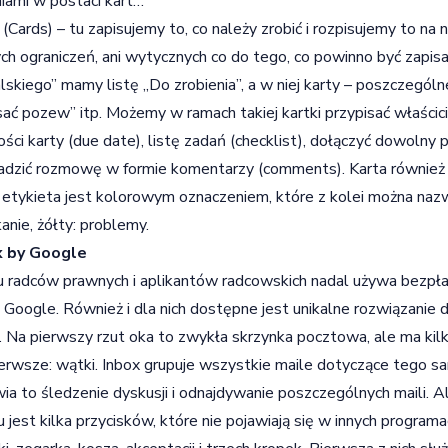
iami w postaci kart…
 (Cards) – tu zapisujemy to, co należy zrobić i rozpisujemy to na 
ch ograniczeń, ani wytycznych co do tego, co powinno być zapi
skiego” mamy listę „Do zrobienia”, a w niej karty – poszczególne
sać pozew” itp. Możemy w ramach takiej kartki przypisać właścici
ści karty (due date), listę zadań (checklist), dołączyć dowolny pl
dzić rozmowę w formie komentarzy (comments). Karta również m
etykieta jest kolorowym oznaczeniem, które z kolei można nazwa
anie, żółty: problemy.
x by Google
 radców prawnych i aplikantów radcowskich nadal używa bezpła
 Google. Również i dla nich dostępne jest unikalne rozwiązanie 
. Na pierwszy rzut oka to zwykła skrzynka pocztowa, ale ma kilk
erwsze: wątki. Inbox grupuje wszystkie maile dotyczące tego 
ia to śledzenie dyskusji i odnajdywanie poszczególnych maili. 
 jest kilka przycisków, które nie pojawiają się w innych program