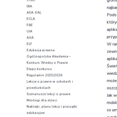
groma
IBA
najba
AEA-EAL
Podst
ECLA
który
FBE
aplik
UIA
przyp
AIJA
W ram
ELF
Edukacja prawna
zewnę
Ogólnopolska Akademia –
aplik
Konkurs Wiedzy o Prawie
Świet
Etapy konkursu
wiedz
Regulamin 2025/2026
możem
Lekcje o prawie w szkołach i
oszcz
przedszkolach
Scenariusze lekcji o prawie
Jak w
Minitogi dla dzieci
mobil
Naklejki, plany lekcji i pieczątki
co um
edukacyjne