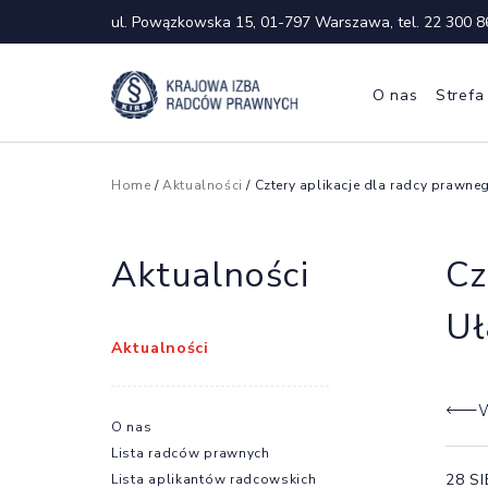
ul. Powązkowska 15, 01-797 Warszawa, tel.
22 300 8
O nas
Strefa
Home
/
Aktualności
/ Cztery aplikacje dla radcy prawne
Aktualności
Cz
Uł
Aktualności
W
O nas
Lista radców prawnych
28 S
Lista aplikantów radcowskich