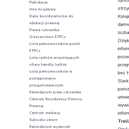
synch
Publikacje
otrz
Inne inicjatywy
Kolej
Dane koordynatorów ds.
edukacji prawnej
darmo
Prawa człowieka
liczb
Orzecznictwo ETPCz
Dzięk
Lista pełnomocników przed
infor
ETPCz
pozwa
Lista radców wspierających
przej
ofiary handlu ludźmi
Lista pełnomocników w
bez t
postępowaniu
Slack
przygotowawczym
poroz
Kalendarium praw człowieka
uniwe
Centrum Koordynacji Pomocy
wywią
Prawnej
infor
Centrum mediacji
Subsidio venire
Trel
Kalendarium wydarzeń