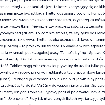
liśmy już program do komunikacji w kancelarii, ale jak zarządz
am do relacji z klientami, ale jest to koszt zaczynający się od ki
ązaniem może być aplikacja Trello, dostępna z poziomu komputer
o umożliwia wizualne zarządzanie notatkami, czy raczej jak mówią
ym ze „wszystkimi”. Nieważne czy pracujesz solo, czy z zespołe
typowym narzędziem. To, co z nim zrobisz, zależy tylko od Cieb
zrozumieć, jak używać Trello, trzeba poznać podstawową termin
ce (Boards) – to projekty lub foldery. To właśnie w nich zapisu
ania w ramach poszczególnej pracy. To może być np. „Sprawa 
ewskiej” itp. Do Tablic możemy zapraszać innych użytkowników i 
tość. Tablice mogą mieć charakter prywatny do użytku tylko pr
owników – radców prawnych, aplikantów lub pracowników kancela
 (Lists) – funkcjonują w ramach Tablic. One budują wizualny podział
ista zakupów, to-do itd. Wróćmy do wspomnianej wyżej „Spraw
ru mamy listy do zrobienia. Typowy podział po otwarciu nowej ta
ym”, „Skończone”. Przy tak utworzonych listach wystarczy je ty