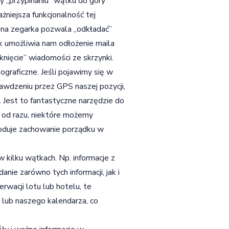
uży „przypinaniu” wątku do góry
żniejsza funkcjonalność tej
kona zegarka pozwala „odkładać”
rek umożliwia nam odłożenie maila
nięcie” wiadomości ze skrzynki.
graficzne. Jeśli pojawimy się w
rawdzeniu przez GPS naszej pozycji,
. Jest to fantastyczne narzędzie do
 od razu, niektóre możemy
woduje zachowanie porządku w
w kilku wątkach. Np. informacje z
ie zarówno tych informacji, jak i
rwacji lotu lub hotelu, te
 lub naszego kalendarza, co