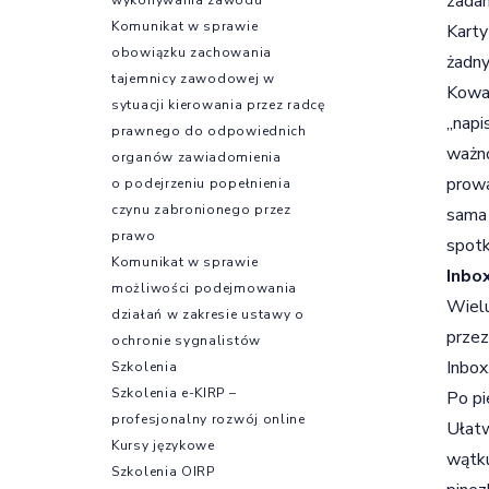
zadan
Komunikat w sprawie
Karty
obowiązku zachowania
żadny
tajemnicy zawodowej w
Kowal
sytuacji kierowania przez radcę
„napi
prawnego do odpowiednich
ważno
organów zawiadomienia
prowa
o podejrzeniu popełnienia
czynu zabronionego przez
sama 
prawo
spotk
Komunikat w sprawie
Inbo
możliwości podejmowania
Wielu
działań w zakresie ustawy o
przez
ochronie sygnalistów
Inbox
Szkolenia
Szkolenia e-KIRP –
Po pi
profesjonalny rozwój online
Ułatw
Kursy językowe
wątku
Szkolenia OIRP