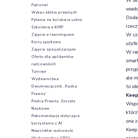
W skr
Patronat
wiado
Wykaz aktów prawnych
Dodat
Pytania na kolokwia ustne
rzecz
Szkolenia e-KIRP
W cze
Zajęcia e-learningowe
Kursy językowe
użytk
Zajęcia specjalizacyjne
W ram
Oferty dla aplikantów
smart
radcowskich
przyp
Turnieje
ale m
Wydawnictwa
to id
Dwumiesięcznik „Radca
Prawny”
Kee
Radca Prawny. Zeszyty
Wspom
Naukowe
którz
Rekomendacje dotyczące
ona z
korzystania z AI
Keep 
Newsletter radcowski
Wydawnictwa OBSiL