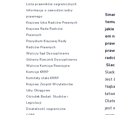
Lista prawników zagranicznych
Informacja o zawodzie radcy
Smar
prawnego
temu
Krajowa Izba Radców Prawnych
jakie
Krajowa Rada Radców
Prawnych
em n
Prezydium Krajowej Rady
praw
Radców Prawnych
praw
Wyższy Sąd Dyscyplinarny
radc
Główny Rzecznik Dyscyplinarny
Slac
Wyższa Komisja Rewizyjna
Slack
Komisje KRRP
Komitety stałe KRRP
Jest 
Krajowy Zespół Wizytatorów
Najba
Izby Okręgowe
łatwe
Ośrodek Badań, Studiów i
Dlate
Legislacji
jest 
Działalność zagraniczna
CCBE