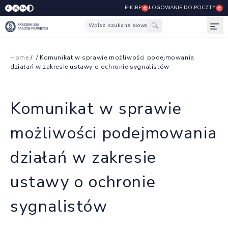
E-KIRP
LOGOWANIE DO POCZTY
A
A-
A+
Wpisz szukane słowo
Otw
Home
/
/ Komunikat w sprawie możliwości podejmowania
działań w zakresie ustawy o ochronie sygnalistów
Komunikat w sprawie
możliwości podejmowania
działań w zakresie
ustawy o ochronie
sygnalistów