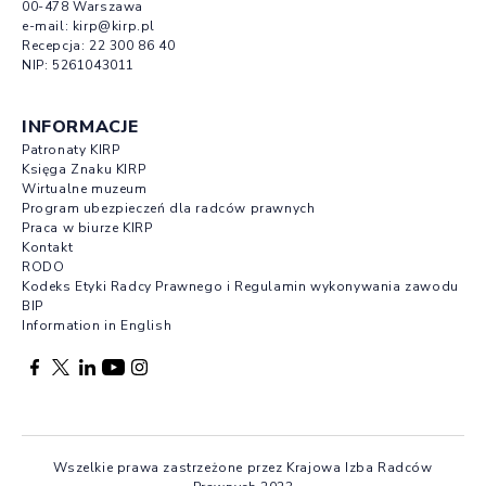
00-478 Warszawa
e-mail:
kirp@kirp.pl
Recepcja:
22 300 86 40
NIP: 5261043011
INFORMACJE
Patronaty KIRP
Księga Znaku KIRP
Wirtualne muzeum
Program ubezpieczeń dla radców prawnych
Praca w biurze KIRP
Kontakt
RODO
Kodeks Etyki Radcy Prawnego i Regulamin wykonywania zawodu
BIP
Information in English
Facebook otwierany w nowej karcie
Profil X otwierany w nowej karcie
Profil LinkedIn otwierany w nowej karcie
Profil YouTube otwierany w nowej karcie
Profil Instagram otwierany w nowej karcie
Wszelkie prawa zastrzeżone przez Krajowa Izba Radców