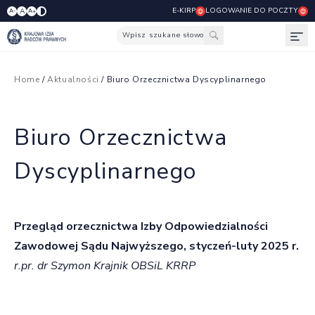
E-KIRP
LOGOWANIE DO POCZTY
A
A-
A+
Wpisz szukane słowo
Otw
Home
/
Aktualności
/ Biuro Orzecznictwa Dyscyplinarnego
Biuro Orzecznictwa
Dyscyplinarnego
Przegląd orzecznictwa Izby Odpowiedzialności
Zawodowej
Sądu Najwyższego, styczeń-luty 2025 r.
r.pr. dr Szymon Krajnik OBSiL KRRP