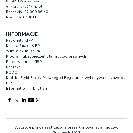
00-478 Warszawa
e-mail:
kirp@kirp.pl
Recepcja:
22 300 86 40
NIP: 5261043011
INFORMACJE
Patronaty KIRP
Księga Znaku KIRP
Wirtualne muzeum
Program ubezpieczeń dla radców prawnych
Praca w biurze KIRP
Kontakt
RODO
Kodeks Etyki Radcy Prawnego i Regulamin wykonywania zawodu
BIP
Information in English
Facebook otwierany w nowej karcie
Profil X otwierany w nowej karcie
Profil LinkedIn otwierany w nowej karcie
Profil YouTube otwierany w nowej karcie
Profil Instagram otwierany w nowej karcie
Wszelkie prawa zastrzeżone przez Krajowa Izba Radców
Prawnych 2023