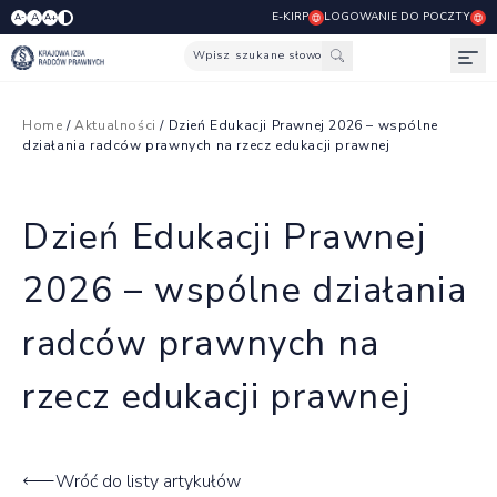
E-KIRP
LOGOWANIE DO POCZTY
A
A-
A+
Wpisz szukane słowo
Otw
Home
/
Aktualności
/ Dzień Edukacji Prawnej 2026 – wspólne
działania radców prawnych na rzecz edukacji prawnej
Dzień Edukacji Prawnej
2026 – wspólne działania
radców prawnych na
rzecz edukacji prawnej
Wróć do listy artykułów