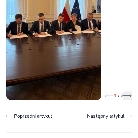
1
/
6
Poprzedni slajd
Nast
Nawigacja wpisu
Poprzedni artykuł
Następny artykuł