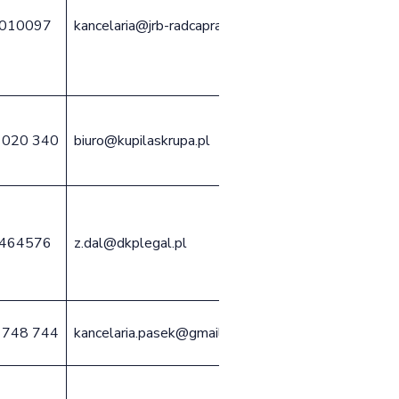
010097
kancelaria@jrb-radcaprawny.pl
 020 340
biuro@kupilaskrupa.pl
464576
z.dal@dkplegal.pl
 748 744
kancelaria.pasek@gmail.com