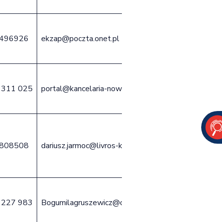
496926
ekzap@poczta.onet.pl
 311 025
portal@kancelaria-nowicki.pl
808508
dariusz.jarmoc@livros-kancelaria.pl
 227 983
Bogumilagruszewicz@op.pl