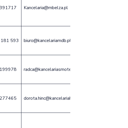
391717
Kancelaria@mbelza.pl
 181 593
biuro@kancelariamdb.pl
199978
radca@kancelariasmoter.pl
277465
dorota.hinc@kancelariahinc.pl