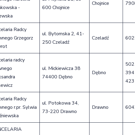
Chojnice
790
akowska -
600 Chojnice
ewska
elaria Radcy
ul. Bytomska 2, 41-
wnego Grzegorz
Czeladź
602
250 Czeladź
rot
elaria radcy
502
wnego
ul. Mickiewicza 38
Dębno
394
ksandra
74400 Dębno
423
sewicz
elaria Radcy
ul. Potokowa 34,
nego r.pr. Sylwia
Drawno
604
73-220 Drawno
źniewska
NCELARIA