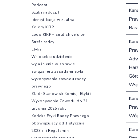
Podcast
Kanc
Szukajradcy.pl
Pra
Identyfikacja wizualna
Bar
Kolory KIRP
Logo KIRP – English version
Kan
Strefa radcy
Etyka
Pra
Wniosek o udzielenie
Adw
wyjaśnienia w sprawie
Har
związanej z zasadami etyki i
Górc
wykonywania zawodu radcy
Wspó
prawnego
Zbiór Stanowisk Komisji Etyki i
Kanc
Wykonywania Zawodu do 31
Pra
grudnia 2025 roku
Wójc
Kodeks Etyki Radcy Prawnego
obowiązujący od 1 stycznia
Kan
2023 r. i Regulamin
wykonywania zawodu