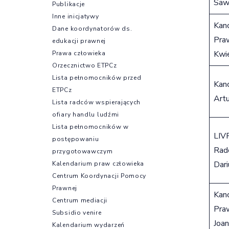
Saw
Publikacje
Inne inicjatywy
Kanc
Dane koordynatorów ds.
Pra
edukacji prawnej
Kwi
Prawa człowieka
Orzecznictwo ETPCz
Lista pełnomocników przed
Kan
ETPCz
Artu
Lista radców wspierających
ofiary handlu ludźmi
Lista pełnomocników w
LIV
postępowaniu
Rad
przygotowawczym
Dari
Kalendarium praw człowieka
Centrum Koordynacji Pomocy
Prawnej
Kanc
Centrum mediacji
Pra
Subsidio venire
Joa
Kalendarium wydarzeń