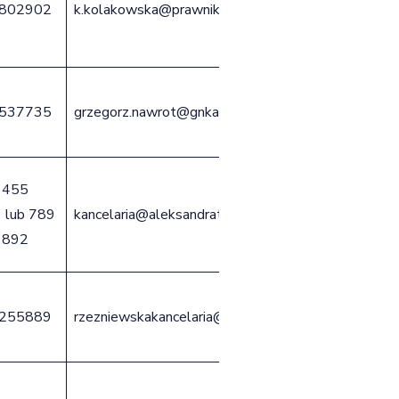
802902
k.kolakowska@prawnikchojnice.pl
537735
grzegorz.nawrot@gnkancelaria.pl
 455
 lub 789
kancelaria@aleksandratrusewicz.pl
 892
255889
rzezniewskakancelaria@gmail.com