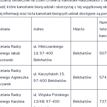
szamy serdecznie na Dzień Otwarty Kancelarii Radcowskich z ok
dź, które kancelarie biorą udział i skorzystaj z tej wyjątkowej o
j informacji oraz lista kancelarii biorących udział dostępne są pon
Num
elaria
Adres
Miasto
tele
kance
elaria Radcy
ul. Mielczarskiego
wnego Jakub
1d, 97-400
Bełchatów
507
szowski
Bełchatów
elaria Radcy
ul. Kaczyńskich 15,
wnego Agnieszka
Bełchatów
574
97-400 Bełchatów
lczarek
elaria Radcy
ul. Wojska Polskiego
wnego Karolina
13/4B, 97-400
Bełchatów
737