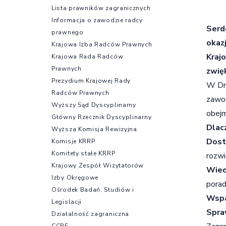
Lista prawników zagranicznych
Informacja o zawodzie radcy
Serd
prawnego
okaz
Krajowa Izba Radców Prawnych
Kraj
Krajowa Rada Radców
Prawnych
zwię
Prezydium Krajowej Rady
W Dni
Radców Prawnych
zawod
Wyższy Sąd Dyscyplinarny
obejm
Główny Rzecznik Dyscyplinarny
Dlac
Wyższa Komisja Rewizyjna
Dost
Komisje KRRP
Komitety stałe KRRP
rozwi
Krajowy Zespół Wizytatorów
Wiedz
Izby Okręgowe
porad
Ośrodek Badań, Studiów i
Wspa
Legislacji
Spra
Działalność zagraniczna
CCBE