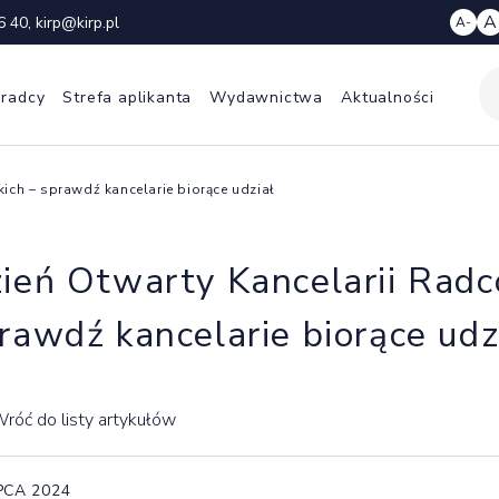
A
6 40
,
kirp@kirp.pl
A-
 radcy
Strefa aplikanta
Wydawnictwa
Aktualności
ich – sprawdź kancelarie biorące udział
ień Otwarty Kancelarii Radc
rawdź kancelarie biorące udz
róć do listy artykułów
IPCA 2024