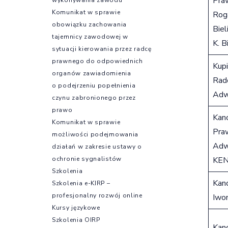
Pra
Komunikat w sprawie
Rog
obowiązku zachowania
Biel
tajemnicy zawodowej w
K. Bi
sytuacji kierowania przez radcę
prawnego do odpowiednich
Kupi
organów zawiadomienia
Rad
o podejrzeniu popełnienia
Adwo
czynu zabronionego przez
prawo
Kanc
Komunikat w sprawie
Pra
możliwości podejmowania
Adw
działań w zakresie ustawy o
ochronie sygnalistów
KEN
Szkolenia
Kanc
Szkolenia e-KIRP –
profesjonalny rozwój online
Iwo
Kursy językowe
Szkolenia OIRP
Kanc