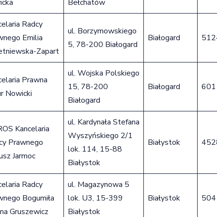
icka
Bełchatów
elaria Radcy
ul. Borzymowskiego
wnego Emilia
Białogard
512
5, 78-200 Białogard
etniewska-Zapart
ul. Wojska Polskiego
celaria Prawna
15, 78-200
Białogard
601
r Nowicki
Białogard
ul. Kardynała Stefana
ROS Kancelaria
Wyszyńskiego 2/1
cy Prawnego
Białystok
452
lok. 114, 15-88
usz Jarmoc
Białystok
elaria Radcy
ul. Magazynowa 5
wnego Bogumiła
lok. U3, 15-399
Białystok
504
nna Gruszewicz
Białystok