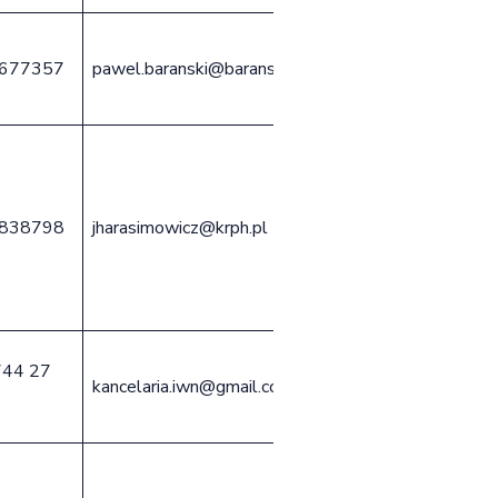
677357
pawel.baranski@baranski-kancelaria.pl
838798
jharasimowicz@krph.pl
744 27
kancelaria.iwn@gmail.com