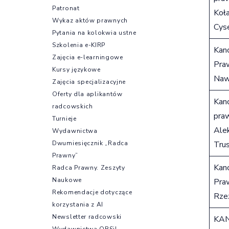
Patronat
Koł
Wykaz aktów prawnych
Cys
Pytania na kolokwia ustne
Szkolenia e-KIRP
Kanc
Zajęcia e-learningowe
Pra
Kursy językowe
Naw
Zajęcia specjalizacyjne
Oferty dla aplikantów
Kanc
radcowskich
pra
Turnieje
Ale
Wydawnictwa
Dwumiesięcznik „Radca
Tru
Prawny”
Kanc
Radca Prawny. Zeszyty
Naukowe
Praw
Rekomendacje dotyczące
Rze
korzystania z AI
Newsletter radcowski
KA
Wydawnictwa OBSiL