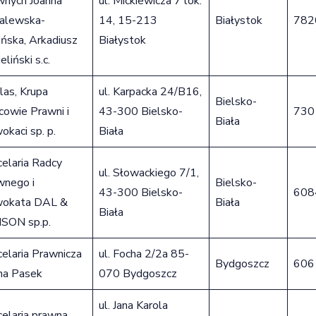
wnych Joanna
ul. Mickiewicza 7 lok.
alewska-
14, 15-213
Białystok
782
ińska, Arkadiusz
Białystok
eliński s.c.
las, Krupa
ul. Karpacka 24/B16,
Bielsko-
cowie Prawni i
43-300 Bielsko-
730
Biała
kaci sp. p.
Biała
elaria Radcy
ul. Słowackiego 7/1,
wnego i
Bielsko-
43-300 Bielsko-
608
okata DAL &
Biała
Biała
SON sp.p.
elaria Prawnicza
ul. Focha 2/2a 85-
Bydgoszcz
606
na Pasek
070 Bydgoszcz
ul. Jana Karola
elaria prawna