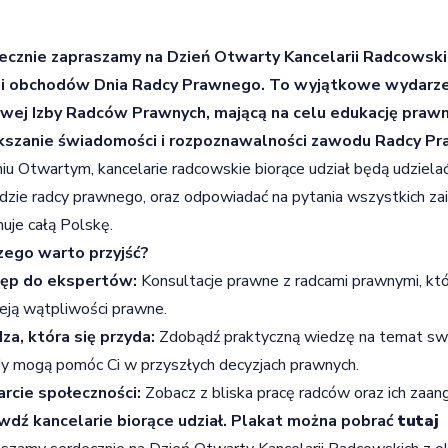
ecznie zapraszamy na Dzień Otwarty Kancelarii Radcowskich
ji obchodów Dnia Radcy Prawnego. To wyjątkowe wydarzen
owej Izby Radców Prawnych, mającą na celu edukację praw
kszanie świadomości i rozpoznawalności zawodu Radcy P
u Otwartym, kancelarie radcowskie biorące udział będą udzielać
zie radcy prawnego, oraz odpowiadać na pytania wszystkich zai
uje całą Polskę.
zego warto przyjść?
ęp do ekspertów:
Konsultacje prawne z radcami prawnymi, któ
eją wątpliwości prawne.
a, która się przyda:
Zdobądź praktyczną wiedzę na temat sw
y mogą pomóc Ci w przyszłych decyzjach prawnych.
rcie społeczności:
Zobacz z bliska pracę radców oraz ich zaa
wdź kancelarie biorące udział. Plakat można pobrać
tutaj