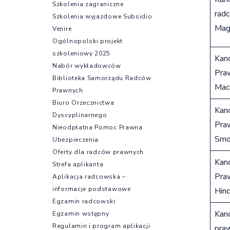
Szkolenia zagraniczne
rad
Szkolenia wyjazdowe Subsidio
Mag
Venire
Ogólnopolski projekt
szkoleniowy 2025
Kanc
Nabór wykładowców
Pra
Biblioteka Samorządu Radców
Maci
Prawnych
Biuro Orzecznictwa
Kanc
Dyscyplinarnego
Pra
Nieodpłatna Pomoc Prawna
Smo
Ubezpieczenia
Oferty dla radców prawnych
Kanc
Strefa aplikanta
Pra
Aplikacja radcowska –
informacje podstawowe
Hin
Egzamin radcowski
Kanc
Egzamin wstępny
Regulamin i program aplikacji
pra