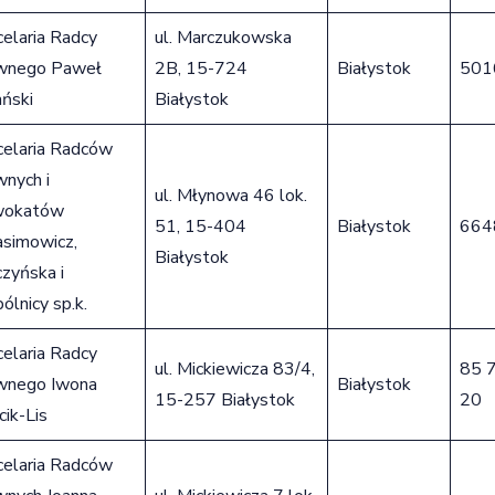
elaria Radcy
ul. Marczukowska
wnego Paweł
2B, 15-724
Białystok
501
ański
Białystok
celaria Radców
wnych i
ul. Młynowa 46 lok.
okatów
51, 15-404
Białystok
664
asimowicz,
Białystok
zyńska i
lnicy sp.k.
elaria Radcy
ul. Mickiewicza 83/4,
85 
wnego Iwona
Białystok
15-257 Białystok
20
ik-Lis
celaria Radców