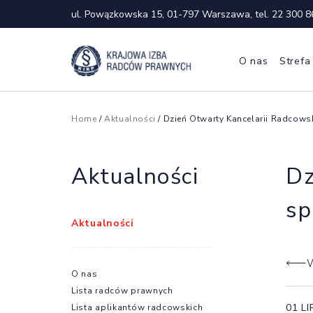
ul. Powązkowska 15, 01-797 Warszawa, tel.
22 300 8
O nas
Strefa
Home
/
Aktualności
/ Dzień Otwarty Kancelarii Radcowsk
Aktualności
Dz
sp
Aktualności
W
O nas
Lista radców prawnych
01 L
Lista aplikantów radcowskich