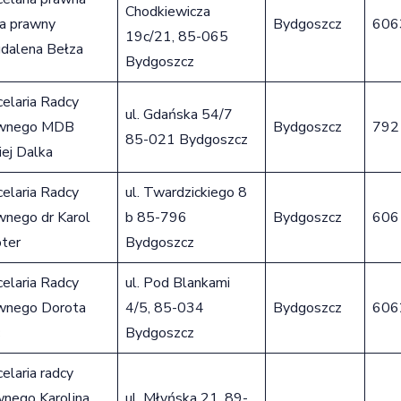
Chodkiewicza
ca prawny
Bydgoszcz
606
19c/21, 85-065
dalena Bełza
Bydgoszcz
elaria Radcy
ul. Gdańska 54/7
wnego MDB
Bydgoszcz
792
85-021 Bydgoszcz
ej Dalka
elaria Radcy
ul. Twardzickiego 8
wnego dr Karol
b 85-796
Bydgoszcz
606
ter
Bydgoszcz
elaria Radcy
ul. Pod Blankami
wnego Dorota
4/5, 85-034
Bydgoszcz
606
c
Bydgoszcz
elaria radcy
wnego Karolina
ul. Młyńska 21, 89-