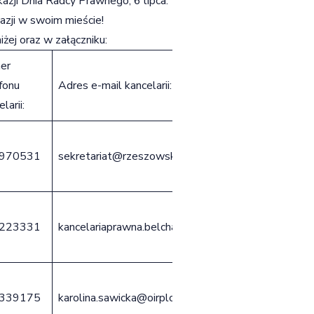
azji Dnia Radcy Prawnego, 6 lipca.
kazji w swoim mieście!
iżej oraz w załączniku:
er
fonu
Adres e-mail kancelarii:
larii:
970531
sekretariat@rzeszowski-kancelaria.pl
223331
kancelariaprawna.belchatow@gmail.com
339175
karolina.sawicka@oirplodz.pl