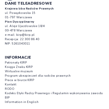
DANE TELEADRESOWE
Krajowa Izba Radców Prawnych
ul. Powązkowska 15
01-797 Warszawa
Pion Dyscyplinarny
ul. Aleje Ujazdowskie 18/4
00-478 Warszawa
e-mail:
kirp@kirp.pl
Recepcja:
22 300 86 40
NIP: 5261043011
INFORMACJE
Patronaty KIRP
Księga Znaku KIRP
Wirtualne muzeum
Program ubezpieczeń dla radców prawnych
Praca w biurze KIRP
Kontakt
RODO
Kodeks Etyki Radcy Prawnego i Regulamin wykonywania zawodu
BIP
Information in English