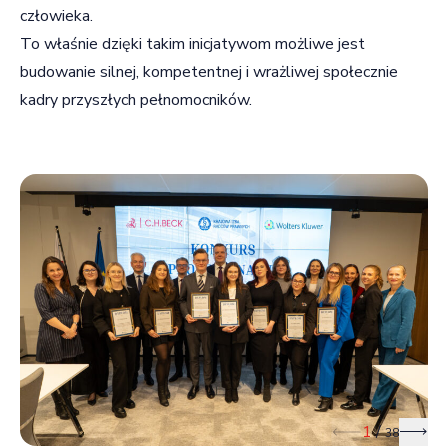
człowieka.
To właśnie dzięki takim inicjatywom możliwe jest
budowanie silnej, kompetentnej i wrażliwej społecznie
kadry przyszłych pełnomocników.
1
/
38
Poprzedni slajd
Nast