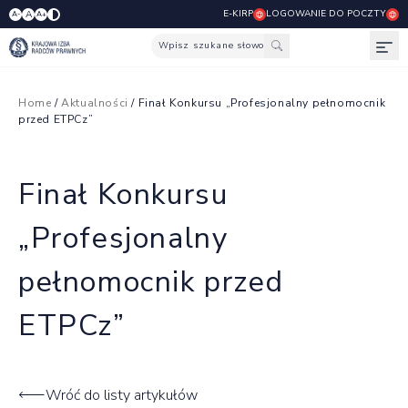
E-KIRP
LOGOWANIE DO POCZTY
A
A-
A+
Wpisz szukane słowo
Otw
Home
/
Aktualności
/ Finał Konkursu „Profesjonalny pełnomocnik
przed ETPCz”
Finał Konkursu
„Profesjonalny
pełnomocnik przed
ETPCz”
Wróć do listy artykułów