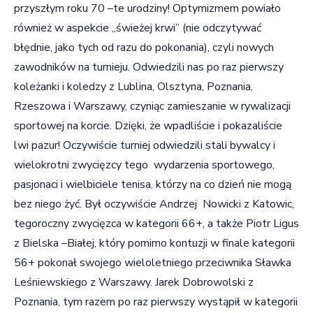
przyszłym roku 70 –te urodziny! Optymizmem powiało
również w aspekcie „świeżej krwi” (nie odczytywać
błędnie, jako tych od razu do pokonania), czyli nowych
zawodników na turnieju. Odwiedzili nas po raz pierwszy
koleżanki i koledzy z Lublina, Olsztyna, Poznania,
Rzeszowa i Warszawy, czyniąc zamieszanie w rywalizacji
sportowej na korcie. Dzięki, że wpadliście i pokazaliście
lwi pazur! Oczywiście turniej odwiedzili stali bywalcy i
wielokrotni zwycięzcy tego wydarzenia sportowego,
pasjonaci i wielbiciele tenisa, którzy na co dzień nie mogą
bez niego żyć. Był oczywiście Andrzej Nowicki z Katowic,
tegoroczny zwycięzca w kategorii 66+, a także Piotr Ligus
z Bielska –Białej, który pomimo kontuzji w finale kategorii
56+ pokonał swojego wieloletniego przeciwnika Sławka
Leśniewskiego z Warszawy. Jarek Dobrowolski z
Poznania, tym razem po raz pierwszy wystąpił w kategorii