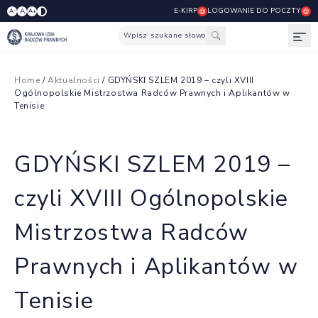
E-KIRP
LOGOWANIE DO POCZTY
A
A-
A+
Wpisz szukane słowo
Otw
Home
/
Aktualności
/ GDYŃSKI SZLEM 2019 – czyli XVIII
Ogólnopolskie Mistrzostwa Radców Prawnych i Aplikantów w
Tenisie
GDYŃSKI SZLEM 2019 –
czyli XVIII Ogólnopolskie
Mistrzostwa Radców
Prawnych i Aplikantów w
Tenisie