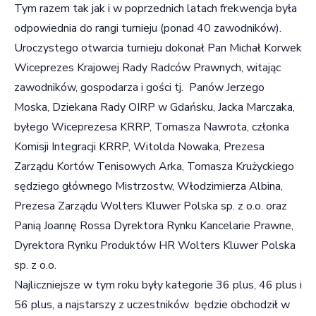
Tym razem tak jak i w poprzednich latach frekwencja była
odpowiednia do rangi turnieju (ponad 40 zawodników).
Uroczystego otwarcia turnieju dokonał Pan Michał Korwek
Wiceprezes Krajowej Rady Radców Prawnych, witając
zawodników, gospodarza i gości tj. Panów Jerzego
Moska, Dziekana Rady OIRP w Gdańsku, Jacka Marczaka,
byłego Wiceprezesa KRRP, Tomasza Nawrota, członka
Komisji Integracji KRRP, Witolda Nowaka, Prezesa
Zarządu Kortów Tenisowych Arka, Tomasza Krużyckiego
sędziego głównego Mistrzostw, Włodzimierza Albina,
Prezesa Zarządu Wolters Kluwer Polska sp. z o.o. oraz
Panią Joannę Rossa Dyrektora Rynku Kancelarie Prawne,
Dyrektora Rynku Produktów HR Wolters Kluwer Polska
sp. z o.o.
Najliczniejsze w tym roku były kategorie 36 plus, 46 plus i
56 plus, a najstarszy z uczestników będzie obchodził w