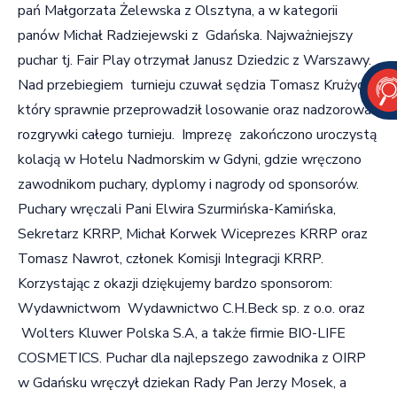
pań Małgorzata Żelewska z Olsztyna, a w kategorii
panów Michał Radziejewski z Gdańska. Najważniejszy
puchar tj. Fair Play otrzymał Janusz Dziedzic z Warszawy.
Nad przebiegiem turnieju czuwał sędzia Tomasz Krużycki,
który sprawnie przeprowadził losowanie oraz nadzorował
rozgrywki całego turnieju. Imprezę zakończono uroczystą
kolacją w Hotelu Nadmorskim w Gdyni, gdzie wręczono
zawodnikom puchary, dyplomy i nagrody od sponsorów.
Puchary wręczali Pani Elwira Szurmińska-Kamińska,
Sekretarz KRRP, Michał Korwek Wiceprezes KRRP oraz
Tomasz Nawrot, członek Komisji Integracji KRRP.
Korzystając z okazji dziękujemy bardzo sponsorom:
Wydawnictwom Wydawnictwo C.H.Beck sp. z o.o. oraz
Wolters Kluwer Polska S.A, a także firmie BIO-LIFE
COSMETICS. Puchar dla najlepszego zawodnika z OIRP
w Gdańsku wręczył dziekan Rady Pan Jerzy Mosek, a