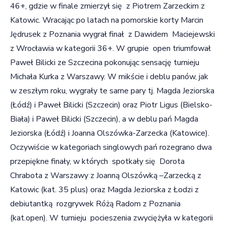
46+, gdzie w finale zmierzył się z Piotrem Zarzeckim z
Katowic. Wracając po latach na pomorskie korty Marcin
Jędrusek z Poznania wygrał finał z Dawidem Maciejewski
z Wrocławia w kategorii 36+. W grupie open triumfował
Paweł Bilicki ze Szczecina pokonując sensację turnieju
Michała Kurka z Warszawy. W mikście i deblu panów, jak
w zeszłym roku, wygrały te same pary tj. Magda Jeziorska
(Łódź) i Paweł Bilicki (Szczecin) oraz Piotr Ligus (Bielsko-
Biała) i Paweł Bilicki (Szczecin), a w deblu pań Magda
Jeziorska (Łódź) i Joanna Olszówka-Zarzecka (Katowice).
Oczywiście w kategoriach singlowych pań rozegrano dwa
przepiękne finały, w których spotkały się Dorota
Chrabota z Warszawy z Joanną Olszówką –Zarzecką z
Katowic (kat. 35 plus) oraz Magda Jeziorska z Łodzi z
debiutantką rozgrywek Różą Radom z Poznania
(kat.open). W turnieju pocieszenia zwyciężyła w kategorii