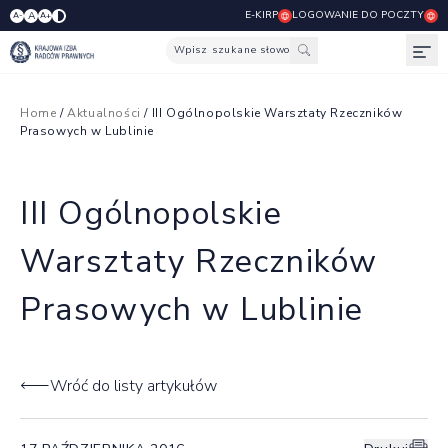
E-KIRP
LOGOWANIE DO POCZTY
A
A-
A+
Wpisz szukane słowo
Otw
Home
/
Aktualności
/ III Ogólnopolskie Warsztaty Rzeczników
Prasowych w Lublinie
III Ogólnopolskie
Warsztaty Rzeczników
Prasowych w Lublinie
Wróć do listy artykułów