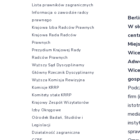
Lista prawników zagranicznych
Informacja o zawodzie radcy
Berli
prawnego
W sł
Krajowa Izba Radców Prawnych
cent
Krajowa Rada Radców
Prawnych
Miej
Prezydium Krajowej Rady
Wice
Radców Prawnych
Adwo
Wyższy Sąd Dyscyplinarny
Wice
Główny Rzecznik Dyscyplinarny
gosp
Wyższa Komisja Rewizyjna
Podc
Komisje KRRP
Komitety stałe KRRP
firm 
Krajowy Zespół Wizytatorów
istot
Izby Okręgowe
media
Ośrodek Badań, Studiów i
insty
Legislacji
spraw
Działalność zagraniczna
CCBE