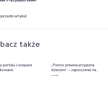
nek Prezydium KRRP
igacja wpisu
oprzedni artykuł
bacz także
y portalu Lexspace
„Pomoc prawna przyjazna
okowane
dzieciom” – zaproszenie na
szkolenie