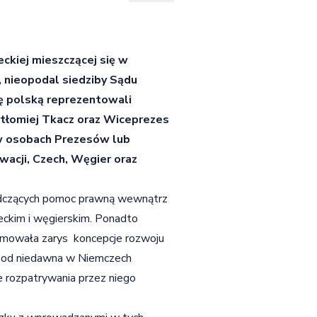
ckiej mieszczącej się w
 nieopodal siedziby Sądu
nę polską reprezentowali
tłomiej Tkacz oraz Wiceprezes
w osobach Prezesów lub
acji, Czech, Węgier oraz
adczących pomoc prawną wewnątrz
mieckim i węgierskim. Ponadto
bejmowała zarys koncepcje rozwoju
ca od niedawna w Niemczech
ie rozpatrywania przez niego