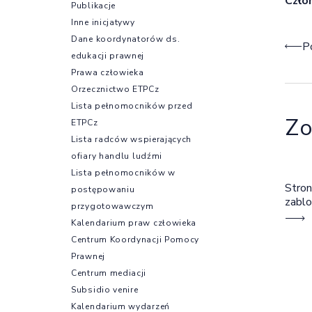
Czło
Publikacje
Inne inicjatywy
Dane koordynatorów ds.
Naw
P
edukacji prawnej
Prawa człowieka
Orzecznictwo ETPCz
Lista pełnomocników przed
Zo
ETPCz
Lista radców wspierających
ofiary handlu ludźmi
Lista pełnomocników w
Stron
postępowaniu
zabl
przygotowawczym
Kalendarium praw człowieka
Centrum Koordynacji Pomocy
Prawnej
Centrum mediacji
Subsidio venire
Kalendarium wydarzeń