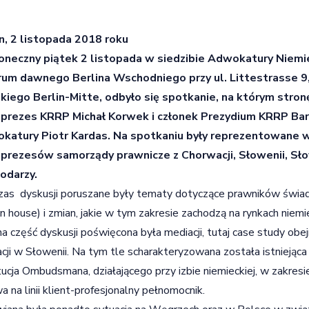
n, 2 listopada 2018 roku
oneczny piątek 2 listopada w siedzibie Adwokatury Niemie
rum dawnego Berlina Wschodniego przy ul. Littestrasse 9,
skiego Berlin-Mitte, odbyło się spotkanie, na którym stro
prezes KRRP Michał Korwek i członek Prezydium KRRP Bar
katury Piotr Kardas. Na spotkaniu były reprezentowane 
prezesów samorządy prawnicze z Chorwacji, Słowenii, Słow
odarzy.
zas dyskusji poruszane były tematy dotyczące prawników świ
(in house) i zmian, jakie w tym zakresie zachodzą na rynkach nie
na część dyskusji poświęcona była mediacji, tutaj case study o
cji w Słowenii. Na tym tle scharakteryzowana została istnieją
tucja Ombudsmana, działającego przy izbie niemieckiej, w zakres
a na linii klient-profesjonalny pełnomocnik.