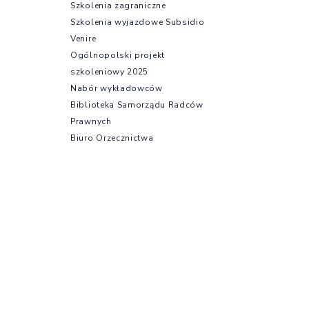
Szkolenia zagraniczne
Szkolenia wyjazdowe Subsidio
Venire
Ogólnopolski projekt
szkoleniowy 2025
Nabór wykładowców
Biblioteka Samorządu Radców
Prawnych
Biuro Orzecznictwa
Dyscyplinarnego
Nieodpłatna Pomoc Prawna
Ubezpieczenia
Oferty dla radców prawnych
Strefa aplikanta
Aplikacja radcowska –
informacje podstawowe
Na skróty
Egzamin radcowski
Egzamin wstępny
Regulamin i program aplikacji