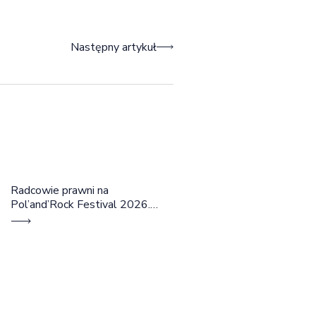
Następny artykuł
Radcowie prawni na
Pol’and’Rock Festival 2026.
Cztery dni rozmów, edukacji i
dobrej energii