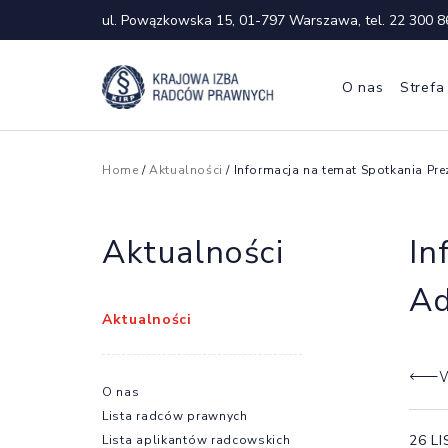
ul. Powązkowska 15, 01-797 Warszawa, tel.
22 300 8
O nas
Strefa
Home
/
Aktualności
/ Informacja na temat Spotkania 
Aktualności
In
Ad
Aktualności
W
O nas
Lista radców prawnych
26 L
Lista aplikantów radcowskich