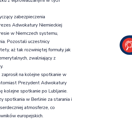
ązku z wprowadzanymi w tych
tyczący zabezpieczenia
rezes Adwokatury Niemieckiej
resie w Niemczech systemu,
a. Pozostali uczestnicy
stety, aż tak rozwiniętej formuły jak
merytalnych, zwalniający z
y.
zaprosił na kolejne spotkanie w
 Natomiast Prezydent Adwokatury
ę kolejne spotkanie po Lubljanie.
 spotkania w Berlinie za starania i
 serdeczniej atmosferze, co
awników europejskich.