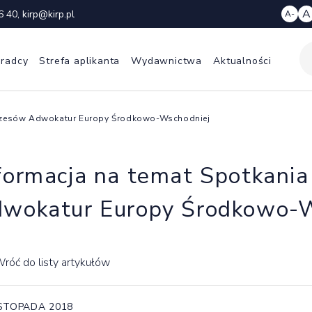
A
6 40
,
kirp@kirp.pl
A-
 radcy
Strefa aplikanta
Wydawnictwa
Aktualności
Prezesów Adwokatur Europy Środkowo-Wschodniej
formacja na temat Spotkani
wokatur Europy Środkowo-W
róć do listy artykułów
ISTOPADA 2018