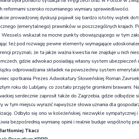
ana była ponadto sytuacja na Węgrzech oraz w Polsce w zwi
ch reformami szeroko rozumianego wymiaru sprawiedliwości.
kcie prowadzonej dyskusji pojawił się bardzo istotny wątek do
cznego (emerytalnego) prawników w poszczególnych krajach. P
h Wessels wskazał na mocne punkty obowiązującego w tym zak
jąc też pod rozwagę pewne elementy wymagające udoskonaleni
rencji przyznali, że ta jakże ważna kwestia nie znajduje u nich nie
mczech, gdzie adwokaci posiadają własny system ubezpieczeń e
iązku odprowadzania składek na powszechny system emerytaln
niec spotkania Prezes Adwokatury Słoweńskiej Roman Zavrsek 
złym roku do Lubljany, co zostało przyjęte gromkimi brawami.
ackiej serdecznie zaprosił także do Zagrzebia, gdzie odbędzie si
y w tym miejscu wyrazić najwyższe słowa uznania dla gospodarzy
izację. Odbyło się ono w koleżeńskiej, niezwykle sympatycznej i
iwia bezpośrednią wymianę opinii i realnie buduje wspólnotę pr
 Bartłomiej Tkacz