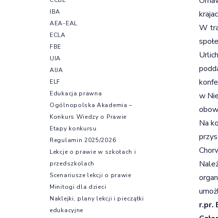
Omawi
IBA
kraja
AEA-EAL
W tra
ECLA
społe
FBE
Urlic
UIA
podda
AIJA
konfe
ELF
Edukacja prawna
w Nie
Ogólnopolska Akademia –
obow
Konkurs Wiedzy o Prawie
Na ko
Etapy konkursu
przys
Regulamin 2025/2026
Chorw
Lekcje o prawie w szkołach i
Należ
przedszkolach
Scenariusze lekcji o prawie
organ
Minitogi dla dzieci
umożl
Naklejki, plany lekcji i pieczątki
r.pr.
edukacyjne