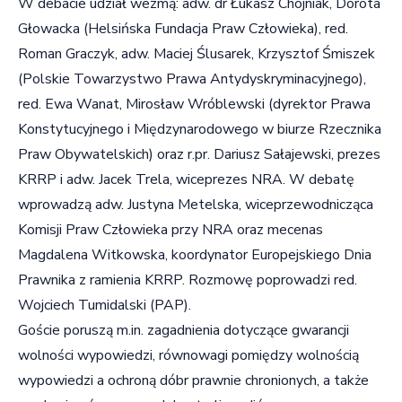
W debacie udział wezmą: adw. dr Łukasz Chojniak, Dorota
Głowacka (Helsińska Fundacja Praw Człowieka), red.
Roman Graczyk, adw. Maciej Ślusarek, Krzysztof Śmiszek
(Polskie Towarzystwo Prawa Antydyskryminacyjnego),
red. Ewa Wanat, Mirosław Wróblewski (dyrektor Prawa
Konstytucyjnego i Międzynarodowego w biurze Rzecznika
Praw Obywatelskich) oraz r.pr. Dariusz Sałajewski, prezes
KRRP i adw. Jacek Trela, wiceprezes NRA. W debatę
wprowadzą adw. Justyna Metelska, wiceprzewodnicząca
Komisji Praw Człowieka przy NRA oraz mecenas
Magdalena Witkowska, koordynator Europejskiego Dnia
Prawnika z ramienia KRRP. Rozmowę poprowadzi red.
Wojciech Tumidalski (PAP).
Goście poruszą m.in. zagadnienia dotyczące gwarancji
wolności wypowiedzi, równowagi pomiędzy wolnością
wypowiedzi a ochroną dóbr prawnie chronionych, a także