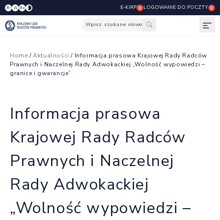
E-KIRP
LOGOWANIE DO POCZTY
A
A-
A+
Wpisz szukane słowo
Otw
Home
/
Aktualności
/ Informacja prasowa Krajowej Rady Radców
Prawnych i Naczelnej Rady Adwokackiej „Wolność wypowiedzi –
granice i gwarancje”
Informacja prasowa
Krajowej Rady Radców
Prawnych i Naczelnej
Rady Adwokackiej
„Wolność wypowiedzi –