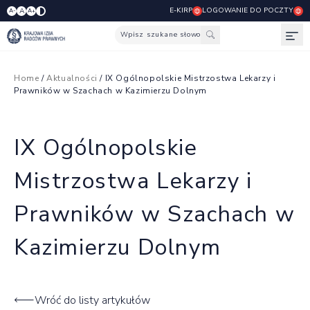
E-KIRP
LOGOWANIE DO POCZTY
A
A-
A+
Wpisz szukane słowo
Otw
Home
/
Aktualności
/ IX Ogólnopolskie Mistrzostwa Lekarzy i
Prawników w Szachach w Kazimierzu Dolnym
IX Ogólnopolskie
Mistrzostwa Lekarzy i
Prawników w Szachach w
Kazimierzu Dolnym
Wróć do listy artykułów