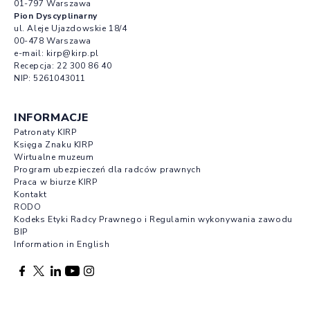
01-797 Warszawa
Pion Dyscyplinarny
ul. Aleje Ujazdowskie 18/4
00-478 Warszawa
e-mail:
kirp@kirp.pl
Recepcja:
22 300 86 40
NIP: 5261043011
INFORMACJE
Patronaty KIRP
Księga Znaku KIRP
Wirtualne muzeum
Program ubezpieczeń dla radców prawnych
Praca w biurze KIRP
Kontakt
RODO
Kodeks Etyki Radcy Prawnego i Regulamin wykonywania zawodu
BIP
Information in English
Facebook otwierany w nowej karcie
Profil X otwierany w nowej karcie
Profil LinkedIn otwierany w nowej karcie
Profil YouTube otwierany w nowej karcie
Profil Instagram otwierany w nowej karcie