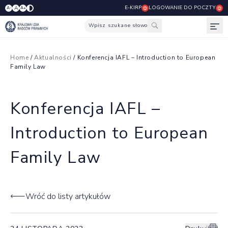
E-KIRP
LOGOWANIE DO POCZTY
A
A-
A+
Wpisz szukane słowo
Otw
Home
/
Aktualności
/ Konferencja IAFL – Introduction to European
Family Law
Konferencja IAFL –
Introduction to European
Family Law
Wróć do listy artykułów