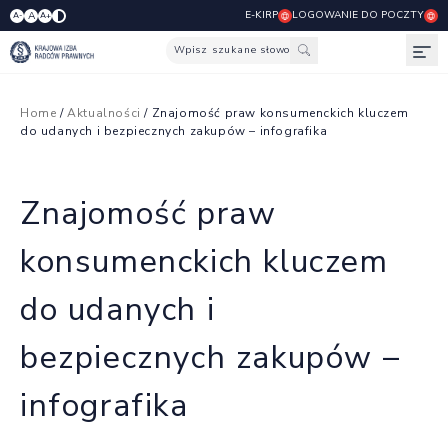
E-KIRP
LOGOWANIE DO POCZTY
A
A-
A+
Wpisz szukane słowo
Otw
Home
/
Aktualności
/ Znajomość praw konsumenckich kluczem
do udanych i bezpiecznych zakupów – infografika
Znajomość praw
konsumenckich kluczem
do udanych i
bezpiecznych zakupów –
infografika