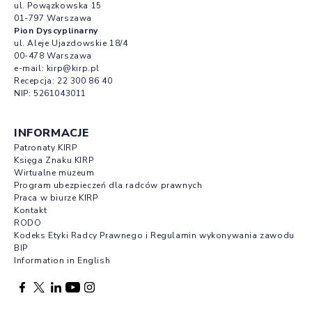
ul. Powązkowska 15
01-797 Warszawa
Pion Dyscyplinarny
ul. Aleje Ujazdowskie 18/4
00-478 Warszawa
e-mail:
kirp@kirp.pl
Recepcja:
22 300 86 40
NIP: 5261043011
INFORMACJE
Patronaty KIRP
Księga Znaku KIRP
Wirtualne muzeum
Program ubezpieczeń dla radców prawnych
Praca w biurze KIRP
Kontakt
RODO
Kodeks Etyki Radcy Prawnego i Regulamin wykonywania zawodu
BIP
Information in English
Facebook otwierany w nowej karcie
Profil X otwierany w nowej karcie
Profil LinkedIn otwierany w nowej karcie
Profil YouTube otwierany w nowej karcie
Profil Instagram otwierany w nowej karcie