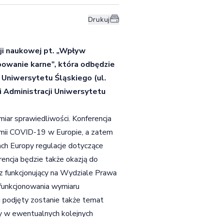
Drukuj
ji naukowej pt. „Wpływ
owanie karne”, która odbędzie
 Uniwersytetu Śląskiego (ul.
 Administracji Uniwersytetu
ar sprawiedliwości. Konferencja
emii COVID-19 w Europie, a zatem
jach Europy regulacje dotyczące
encja będzie także okazją do
 funkcjonujący na Wydziale Prawa
 funkcjonowania wymiaru
 podjęty zostanie także temat
y w ewentualnych kolejnych