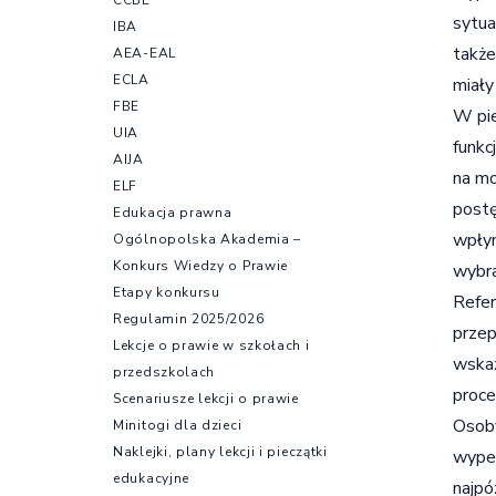
sytua
IBA
także
AEA-EAL
ECLA
miały
FBE
W pie
UIA
funk
AIJA
na mo
ELF
postę
Edukacja prawna
wpłyn
Ogólnopolska Akademia –
Konkurs Wiedzy o Prawie
wybra
Etapy konkursu
Refer
Regulamin 2025/2026
przep
Lekcje o prawie w szkołach i
wskaż
przedszkolach
proce
Scenariusze lekcji o prawie
Osoby
Minitogi dla dzieci
Naklejki, plany lekcji i pieczątki
wype
edukacyjne
najp