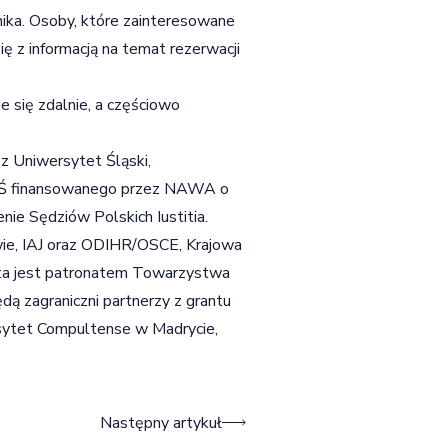
ika. Osoby, które zainteresowane
ę z informacją na temat
rezerwacji
 się zdalnie, a częściowo
z Uniwersytet Śląski,
 UŚ finansowanego przez NAWA o
ie Sędziów Polskich Iustitia.
wie, IAJ oraz ODIHR/OSCE, Krajowa
ta jest patronatem Towarzystwa
ą zagraniczni partnerzy z grantu
rsytet Compultense w Madrycie,
Następny artykuł