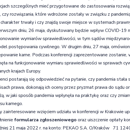
cjach szczególnych mieć przygotowane do zastosowania rozwią
, czy rozwiązania, które wdrożone zostały w związku z pandem
 charakter trwały i czy znajdą swoje miejsce w systemach prawny
rwszym dniu, 26 maja, dyskutowany będzie wpływ COVID-19 na 
cjonowanie wymiarów sprawiedliwości, w tym sądów międzyna
del postępowania cywilnego. W drugim dniu, 27 maja, omówi
powanie karne. Podczas konferencji zaprezentowane zostanie, 
ęła na funkcjonowanie wymiaru sprawiedliwości w sprawach cywi
nych krajach Europy.
enci postarają się odpowiedzieć na pytanie, czy pandemia stała
isach prawa, dokonają ich oceny przez pryzmat prawa do sądu or
ą, w jaki sposób pandemia wpłynęła na praktykę oraz czy zmian
su karnego.
 zainteresowane wzięciem udziału w konferencji w Krakowie up
łnienie
formularza zgłoszeniowego
oraz uiszczenie opłaty ko
óźniej 21 maja 2022 r. na konto: PEKAO S.A. O/Kraków 71 1