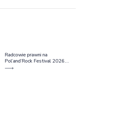
Radcowie prawni na
Pol’and’Rock Festival 2026.
Cztery dni rozmów, edukacji i
dobrej energii