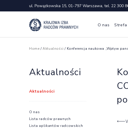
ul. Powązkowska 15, 01-797 Warszawa, tel.
22 300 8
O nas
Strefa
Home
/
Aktualności
/ Konferencja naukowa „Wpływ pand
Aktualności
Ko
CO
Aktualności
po
O nas
Lista radców prawnych
W
Lista aplikantów radcowskich