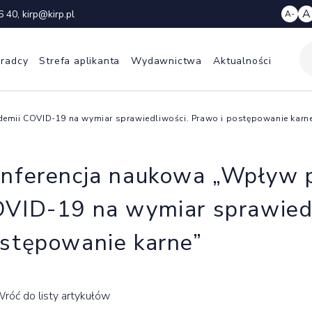
A
6 40
,
kirp@kirp.pl
A-
 radcy
Strefa aplikanta
Wydawnictwa
Aktualności
emii COVID-19 na wymiar sprawiedliwości. Prawo i postępowanie karn
nferencja naukowa „Wpływ 
VID-19 na wymiar sprawiedl
stępowanie karne”
róć do listy artykułów