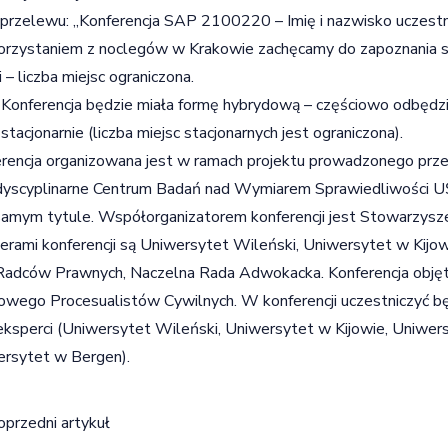
 przelewu: „Konferencja SAP 2100220 – Imię i nazwisko uczestn
orzystaniem z noclegów w Krakowie zachęcamy do zapoznania si
i
– liczba miejsc ograniczona.
Konferencja będzie miała formę hybrydową – częściowo odbędzie
stacjonarnie (liczba miejsc stacjonarnych jest ograniczona).
rencja organizowana jest w ramach projektu prowadzonego prze
rdyscyplinarne Centrum Badań nad Wymiarem Sprawiedliwości
amym tytule. Współorganizatorem konferencji jest Stowarzyszen
erami konferencji są Uniwersytet Wileński, Uniwersytet w Kijo
Radców Prawnych, Naczelna Rada Adwokacka. Konferencja obję
wego Procesualistów Cywilnych. W konferencji uczestniczyć będ
eksperci (Uniwersytet Wileński, Uniwersytet w Kijowie, Uniwe
rsytet w Bergen).
igacja wpisu
oprzedni artykuł