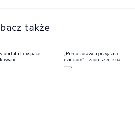
bacz także
y portalu Lexspace
„Pomoc prawna przyjazna
okowane
dzieciom” – zaproszenie na
szkolenie