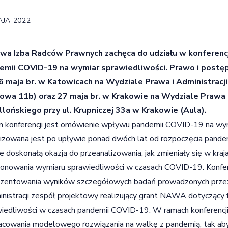
AJA 2022
owa Izba Radców Prawnych zachęca do udziału w konferenc
emii COVID-19 na wymiar sprawiedliwości. Prawo i postęp
26 maja br. w Katowicach na Wydziale Prawa i Administracji
owa 11b) oraz 27 maja br. w Krakowie na Wydziale Prawa i
llońskiego przy ul. Krupniczej 33a w Krakowie (Aula).
 konferencji jest omówienie wpływu pandemii COVID-19 na wymi
izowana jest po upływie ponad dwóch lat od rozpoczęcia pand
e doskonałą okazją do przeanalizowania, jak zmieniały się w kra
jonowania wymiaru sprawiedliwości w czasach COVID-19. Konfer
zentowania wyników szczegółowych badań prowadzonych przez
inistracji zespół projektowy realizujący grant NAWA dotyczący
iedliwości w czasach pandemii COVID-19. W ramach konferencji
cowania modelowego rozwiązania na walkę z pandemią, tak ab