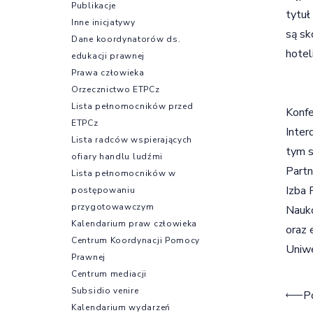
Publikacje
tytuł
Inne inicjatywy
są sk
Dane koordynatorów ds.
hotel
edukacji prawnej
Prawa człowieka
Orzecznictwo ETPCz
Lista pełnomocników przed
Konfe
ETPCz
Inte
Lista radców wspierających
tym s
ofiary handlu ludźmi
Partn
Lista pełnomocników w
Izba 
postępowaniu
przygotowawczym
Nauko
Kalendarium praw człowieka
oraz 
Centrum Koordynacji Pomocy
Uniwe
Prawnej
Centrum mediacji
Subsidio venire
Naw
P
Kalendarium wydarzeń