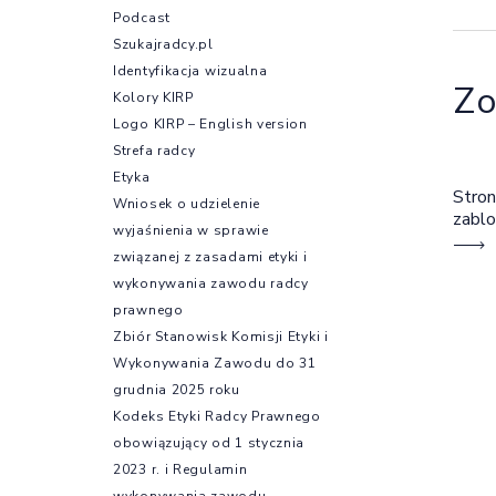
Podcast
Szukajradcy.pl
Identyfikacja wizualna
Zo
Kolory KIRP
Logo KIRP – English version
Strefa radcy
Etyka
Stron
Wniosek o udzielenie
zabl
wyjaśnienia w sprawie
związanej z zasadami etyki i
wykonywania zawodu radcy
prawnego
Zbiór Stanowisk Komisji Etyki i
Wykonywania Zawodu do 31
grudnia 2025 roku
Kodeks Etyki Radcy Prawnego
obowiązujący od 1 stycznia
2023 r. i Regulamin
wykonywania zawodu