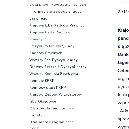
Lista prawników zagranicznych
20 M
Informacja o zawodzie radcy
prawnego
Krajowa Izba Radców Prawnych
Kraj
Krajowa Rada Radców
pand
Prawnych
się 
Prezydium Krajowej Rady
Radców Prawnych
Bank
Wyższy Sąd Dyscyplinarny
Jagie
Główny Rzecznik Dyscyplinarny
Celem
Wyższa Komisja Rewizyjna
organ
Komisje KRRP
będzi
Komitety stałe KRRP
funkc
Krajowy Zespół Wizytatorów
Izby Okręgowe
zapre
Ośrodek Badań, Studiów i
i Adm
Legislacji
spraw
Działalność zagraniczna
wypra
CCBE