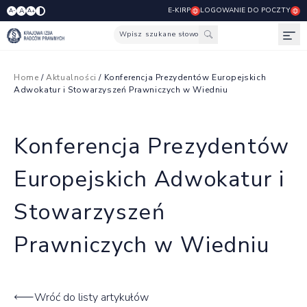
E-KIRP
LOGOWANIE DO POCZTY
A
A-
A+
Wpisz szukane słowo
Otw
Home
/
Aktualności
/ Konferencja Prezydentów Europejskich
Adwokatur i Stowarzyszeń Prawniczych w Wiedniu
Konferencja Prezydentów
Europejskich Adwokatur i
Stowarzyszeń
Prawniczych w Wiedniu
Wróć do listy artykułów