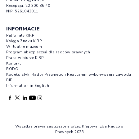
e-mail:
kirp@kirp.pl
Recepcja:
22 300 86 40
NIP: 5261043011
INFORMACJE
Patronaty KIRP
Księga Znaku KIRP
Wirtualne muzeum
Program ubezpieczeń dla radców prawnych
Praca w biurze KIRP
Kontakt
RODO
Kodeks Etyki Radcy Prawnego i Regulamin wykonywania zawodu
BIP
Information in English
Facebook otwierany w nowej karcie
Profil X otwierany w nowej karcie
Profil LinkedIn otwierany w nowej karcie
Profil YouTube otwierany w nowej karcie
Profil Instagram otwierany w nowej karcie
Wszelkie prawa zastrzeżone przez Krajowa Izba Radców
Prawnych 2023