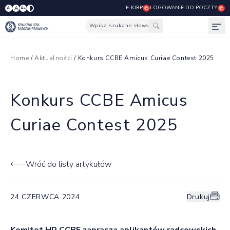
E-KIRP
LOGOWANIE DO POCZTY
A
A-
A+
Wpisz szukane słowo
Otw
Home
/
Aktualności
/ Konkurs CCBE Amicus Curiae Contest 2025
Konkurs CCBE Amicus
Curiae Contest 2025
Wróć do listy artykułów
24 CZERWCA 2024
Drukuj
Komitet HR CCBE zaprasza aplikantów radcowskich