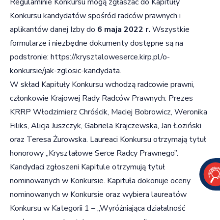
Regulaminie Konkursu mogą zgłaszać do Kapituły
Konkursu kandydatów spośród radców prawnych i
aplikantów danej Izby do
6 maja 2022 r.
Wszystkie
formularze i niezbędne dokumenty dostępne są na
podstronie:
https://krysztaloweserce.kirp.pl/o-
konkursie/jak-zglosic-kandydata
.
W skład Kapituły Konkursu wchodzą radcowie prawni,
członkowie Krajowej Rady Radców Prawnych: Prezes
KRRP Włodzimierz Chróścik, Maciej Bobrowicz, Weronika
Filiks, Alicja Juszczyk, Gabriela Krajczewska, Jan Łoziński
oraz Teresa Żurowska. Laureaci Konkursu otrzymają tytuł
honorowy „Kryształowe Serce Radcy Prawnego”.
Kandydaci zgłoszeni Kapitule otrzymują tytuł
nominowanych w Konkursie. Kapituła dokonuje oceny
nominowanych w Konkursie oraz wybiera laureatów
Konkursu w Kategorii 1 – „Wyróżniająca działalność