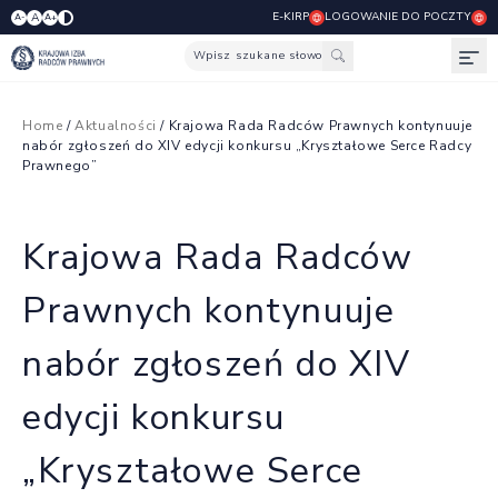
E-KIRP
LOGOWANIE DO POCZTY
A
A-
A+
Wpisz szukane słowo
Otw
Home
/
Aktualności
/ Krajowa Rada Radców Prawnych kontynuuje
nabór zgłoszeń do XIV edycji konkursu „Kryształowe Serce Radcy
Prawnego”
Krajowa Rada Radców
Prawnych kontynuuje
nabór zgłoszeń do XIV
edycji konkursu
„Kryształowe Serce