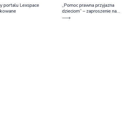
y portalu Lexspace
„Pomoc prawna przyjazna
okowane
dzieciom” – zaproszenie na
szkolenie