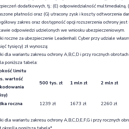
pieczeń dodatkowych, tj.: (E) odpowiedzialność multimedialną, 
zone płatności oraz (G) utracony zysk i koszty odtworzenia da
gółowy zakres oraz dostępność opcji rozszerzenia ochrony jest
awie odpowiedzi udzielonych we wniosku ubezpieczeniowym.
ki roczne za ubezpieczenie Leadenhall Cyber przy udziale włas
sięć tysięcy) zł wynoszą:
ki dla wariantu zakresu ochrony A,B,C,D i przy rocznych obrotac
la poniższa tabela:
kość limitu
s. wartość
500 tys. zł
1 mln zł
2 mln zł
kodowania
isy)
dka roczna
1239 zł
1673 zł
2260 zł
ki dla wariantu zakresu ochrony A,B,C,D,E,F,G i przy rocznych o
ł określa poniższa tabela*