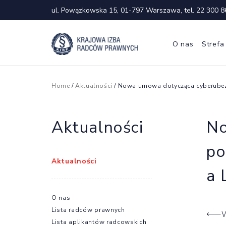
ul. Powązkowska 15, 01-797 Warszawa, tel.
22 300 8
O nas
Strefa
Home
/
Aktualności
/ Nowa umowa dotycząca cyberubezp
Aktualności
No
po
Aktualności
a 
O nas
Lista radców prawnych
W
Lista aplikantów radcowskich