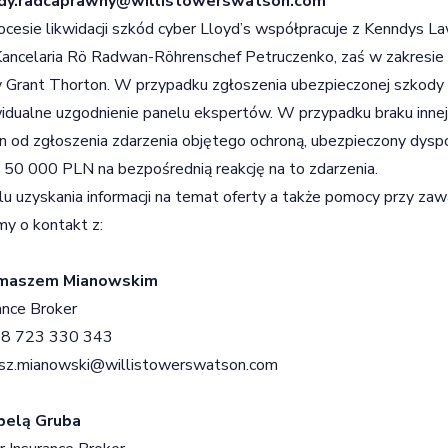
dy.radcaprawny@willistowerswatson.com
cesie likwidacji szkód cyber Lloyd’s współpracuje z Kenndys La
Kancelaria Rö Radwan-Röhrenschef Petruczenko, zaś w zakresie 
 Grant Thorton. W przypadku zgłoszenia ubezpieczonej szkody
idualne uzgodnienie panelu ekspertów. W przypadku braku innej i
n od zgłoszenia zdarzenia objętego ochroną, ubezpieczony dysp
u 50 000 PLN na bezpośrednią reakcję na to zdarzenia.
u uzyskania informacji na temat oferty a także pomocy przy za
my o kontakt z:
maszem Mianowskim
ance Broker
8 723 330 343
sz.mianowski@willistowerswatson.com
abelą Gruba