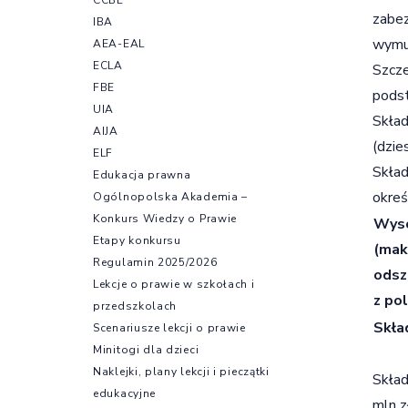
zabez
IBA
wymus
AEA-EAL
ECLA
Szcze
FBE
podst
UIA
Skład
AIJA
(dzie
ELF
Skład
Edukacja prawna
okreś
Ogólnopolska Akademia –
Konkurs Wiedzy o Prawie
Wyso
Etapy konkursu
(mak
Regulamin 2025/2026
odsz
Lekcje o prawie w szkołach i
z pol
przedszkolach
Skła
Scenariusze lekcji o prawie
Minitogi dla dzieci
Naklejki, plany lekcji i pieczątki
Skład
edukacyjne
mln z