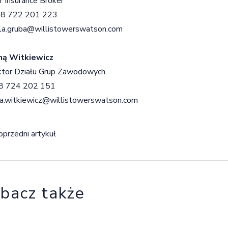
r Insurance Broker
8 722 201 223
ela.gruba@willistowerswatson.com
ną Witkiewicz
ktor Działu Grup Zawodowych
8 724 202 151
a.witkiewicz@willistowerswatson.com
igacja wpisu
oprzedni artykuł
bacz także