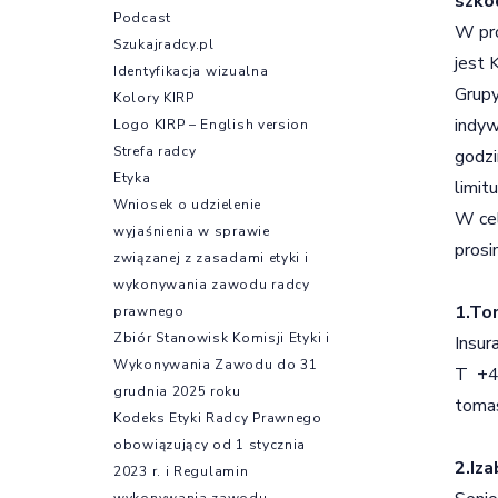
szko
Podcast
W pro
Szukajradcy.pl
jest 
Identyfikacja wizualna
Grupy
Kolory KIRP
indyw
Logo KIRP – English version
Strefa radcy
godzi
Etyka
limit
Wniosek o udzielenie
W cel
wyjaśnienia w sprawie
prosi
związanej z zasadami etyki i
wykonywania zawodu radcy
1.To
prawnego
Zbiór Stanowisk Komisji Etyki i
Insur
Wykonywania Zawodu do 31
T +4
grudnia 2025 roku
toma
Kodeks Etyki Radcy Prawnego
obowiązujący od 1 stycznia
2.Iz
2023 r. i Regulamin
wykonywania zawodu