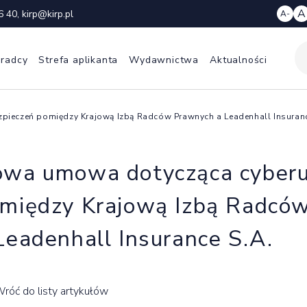
A
6 40
,
kirp@kirp.pl
A-
 radcy
Strefa aplikanta
Wydawnictwa
Aktualności
ieczeń pomiędzy Krajową Izbą Radców Prawnych a Leadenhall Insuranc
wa umowa dotycząca cyberu
między Krajową Izbą Radcó
Leadenhall Insurance S.A.
róć do listy artykułów