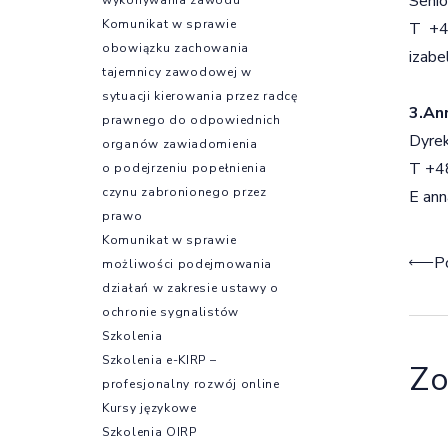
Senio
Komunikat w sprawie
T +4
obowiązku zachowania
izab
tajemnicy zawodowej w
sytuacji kierowania przez radcę
3.An
prawnego do odpowiednich
Dyre
organów zawiadomienia
T +4
o podejrzeniu popełnienia
czynu zabronionego przez
E
ann
prawo
Komunikat w sprawie
Naw
P
możliwości podejmowania
działań w zakresie ustawy o
ochronie sygnalistów
Szkolenia
Szkolenia e-KIRP –
Zo
profesjonalny rozwój online
Kursy językowe
Szkolenia OIRP