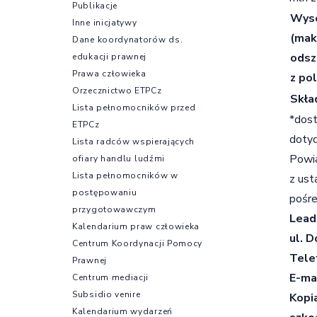
Publikacje
Wyso
Inne inicjatywy
(mak
Dane koordynatorów ds.
odsz
edukacji prawnej
Prawa człowieka
z pol
Orzecznictwo ETPCz
Skła
Lista pełnomocników przed
*dost
ETPCz
dotyc
Lista radców wspierających
Powia
ofiary handlu ludźmi
Lista pełnomocników w
z ust
postępowaniu
pośr
przygotowawczym
Lead
Kalendarium praw człowieka
ul.
D
Centrum Koordynacji Pomocy
Tele
Prawnej
E-ma
Centrum mediacji
Subsidio venire
Kopi
Kalendarium wydarzeń