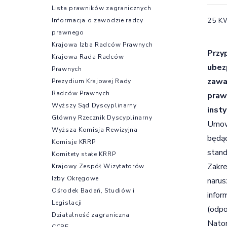
Lista prawników zagranicznych
25 K
Informacja o zawodzie radcy
prawnego
Krajowa Izba Radców Prawnych
Przy
Krajowa Rada Radców
ubez
Prawnych
zawa
Prezydium Krajowej Rady
Radców Prawnych
praw
Wyższy Sąd Dyscyplinarny
inst
Główny Rzecznik Dyscyplinarny
Umowy
Wyższa Komisja Rewizyjna
będąc
Komisje KRRP
stand
Komitety stałe KRRP
Zakre
Krajowy Zespół Wizytatorów
Izby Okręgowe
narus
Ośrodek Badań, Studiów i
infor
Legislacji
(odpo
Działalność zagraniczna
Natom
CCBE