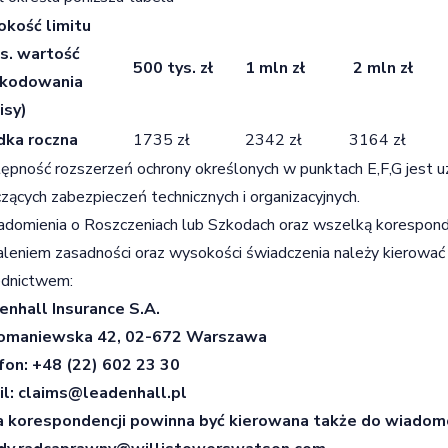
kość limitu
s. wartość
500 tys. zł
1 mln zł
2 mln zł
kodowania
isy)
dka roczna
1735 zł
2342 zł
3164 zł
ępność rozszerzeń ochrony określonych w punktach E,F,G jest 
zących zabezpieczeń technicznych i organizacyjnych.
domienia o Roszczeniach lub Szkodach oraz wszelką korespond
aleniem zasadności oraz wysokości świadczenia należy kierować
ednictwem:
enhall Insurance S.A.
omaniewska 42, 02-672 Warszawa
fon: +48 (22) 602 23 30
il:
claims@leadenhall.pl
a korespondencji powinna być kierowana także do wiadomo