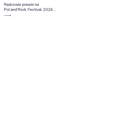
Radcowie prawni na
Pol’and’Rock Festival 2026.
Cztery dni rozmów, edukacji i
dobrej energii