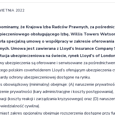
WIETNIA 2022
pominamy, że Krajowa Izba Radców Prawnych, za pośredni
pieczeniowego obsługującego Izbę, Willis Towers Watson
rła specjalną umowę o współpracy w zakresie oferowania
nych. Umowa jest zawierana z Lloyd’s Insurance Company S.
ytucja ubezpieczeniowa na świecie, rynek Lloyd’s of London
 ubezpieczenia są oferowane i serwisowane za pośrednictwem 
ego polskim coverholderem Lloyd’s oferującym ubezpieczenia cyb
ardy ochrony ubezpieczeniowej dostępne na rynku.
s obowiązkowy (minimalny) obejmuje: (A) naruszenie prywatności
zenie prywatności (kary administracyjne i koszty postępowania)
macji (koszty reakcji i zarządzania kryzysowego) oraz (D) narusz
wiedzialność cywilna).
iast zakres opcjonalny obejmuje rozszerzenia dostępne przy f