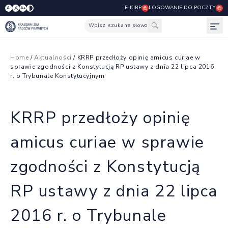
E-KIRP
LOGOWANIE DO POCZTY
A
A-
A+
Wpisz szukane słowo
Otw
Home
/
Aktualności
/ KRRP przedłoży opinię amicus curiae w
sprawie zgodności z Konstytucją RP ustawy z dnia 22 lipca 2016
r. o Trybunale Konstytucyjnym
KRRP przedłoży opinię
amicus curiae w sprawie
zgodności z Konstytucją
RP ustawy z dnia 22 lipca
2016 r. o Trybunale