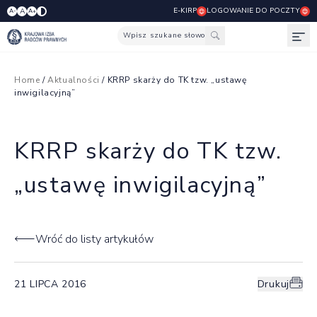
E-KIRP
LOGOWANIE DO POCZTY
A
A-
A+
Wpisz szukane słowo
Otw
Home
/
Aktualności
/ KRRP skarży do TK tzw. „ustawę
inwigilacyjną”
KRRP skarży do TK tzw.
„ustawę inwigilacyjną”
Wróć do listy artykułów
21 LIPCA 2016
Drukuj