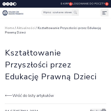
E-KIRP
LOGOWANIE DO POCZTY
A
A-
A+
Wpisz szukane słowo
Otw
Home
/
Aktualności
/ Kształtowanie Przyszłości przez Edukację
Prawną Dzieci
Kształtowanie
Przyszłości przez
Edukację Prawną Dzieci
Wróć do listy artykułów