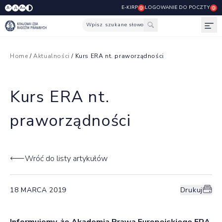
E-KIRP
LOGOWANIE DO POCZTY
A
A-
A+
Wpisz szukane słowo
Otw
Home
/
Aktualności
/ Kurs ERA nt. praworządności
Kurs ERA nt.
praworządności
Wróć do listy artykułów
18 MARCA 2019
Drukuj
Informujemy, że Akademia Prawa Europejskiego
ERA