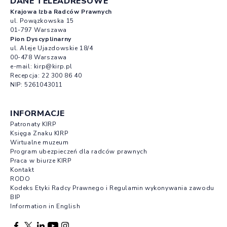
DANE TELEADRESOWE
Krajowa Izba Radców Prawnych
ul. Powązkowska 15
01-797 Warszawa
Pion Dyscyplinarny
ul. Aleje Ujazdowskie 18/4
00-478 Warszawa
e-mail:
kirp@kirp.pl
Recepcja:
22 300 86 40
NIP: 5261043011
INFORMACJE
Patronaty KIRP
Księga Znaku KIRP
Wirtualne muzeum
Program ubezpieczeń dla radców prawnych
Praca w biurze KIRP
Kontakt
RODO
Kodeks Etyki Radcy Prawnego i Regulamin wykonywania zawodu
BIP
Information in English