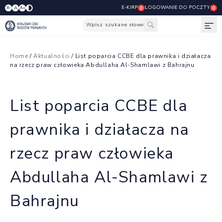
E-KIRP
LOGOWANIE DO POCZTY
A
A-
A+
Wpisz szukane słowo
Otw
Home
/
Aktualności
/ List poparcia CCBE dla prawnika i działacza
na rzecz praw człowieka Abdullaha Al-Shamlawi z Bahrajnu
List poparcia CCBE dla
prawnika i działacza na
rzecz praw człowieka
Abdullaha Al-Shamlawi z
Bahrajnu