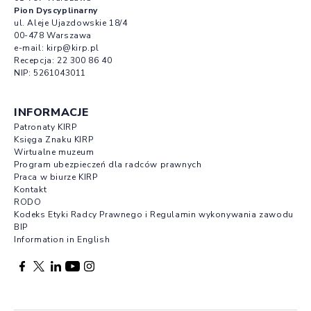
Pion Dyscyplinarny
ul. Aleje Ujazdowskie 18/4
00-478 Warszawa
e-mail:
kirp@kirp.pl
Recepcja:
22 300 86 40
NIP: 5261043011
INFORMACJE
Patronaty KIRP
Księga Znaku KIRP
Wirtualne muzeum
Program ubezpieczeń dla radców prawnych
Praca w biurze KIRP
Kontakt
RODO
Kodeks Etyki Radcy Prawnego i Regulamin wykonywania zawodu
BIP
Information in English
Facebook otwierany w nowej karcie
Profil X otwierany w nowej karcie
Profil LinkedIn otwierany w nowej karcie
Profil YouTube otwierany w nowej karcie
Profil Instagram otwierany w nowej karcie