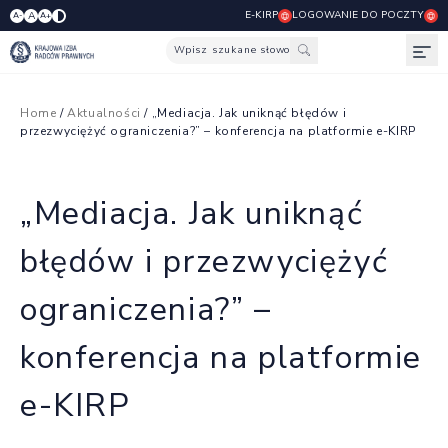
E-KIRP
LOGOWANIE DO POCZTY
A
A-
A+
Wpisz szukane słowo
Otw
Home
/
Aktualności
/ „Mediacja. Jak uniknąć błędów i
przezwyciężyć ograniczenia?” – konferencja na platformie e-KIRP
„Mediacja. Jak uniknąć
błędów i przezwyciężyć
ograniczenia?” –
konferencja na platformie
e-KIRP