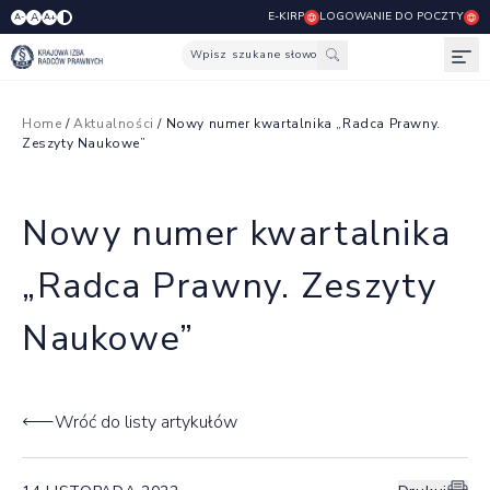
E-KIRP
LOGOWANIE DO POCZTY
A
A-
A+
Wpisz szukane słowo
Otw
Home
/
Aktualności
/ Nowy numer kwartalnika „Radca Prawny.
Zeszyty Naukowe”
Nowy numer kwartalnika
„Radca Prawny. Zeszyty
Naukowe”
Wróć do listy artykułów