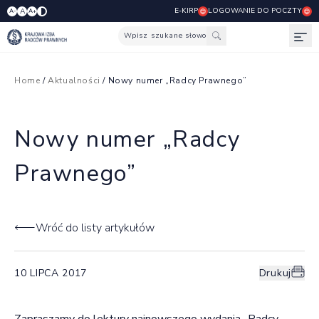
E-KIRP
LOGOWANIE DO POCZTY
A
A-
A+
Wpisz szukane słowo
Otw
Home
/
Aktualności
/ Nowy numer „Radcy Prawnego”
Nowy numer „Radcy
Prawnego”
Wróć do listy artykułów
10 LIPCA 2017
Drukuj
Zapraszamy do lektury najnowszego wydania „Radcy