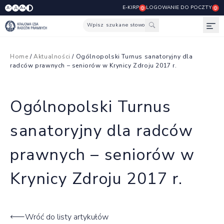
E-KIRP
LOGOWANIE DO POCZTY
A
A-
A+
Wpisz szukane słowo
Otw
Home
/
Aktualności
/ Ogólnopolski Turnus sanatoryjny dla
radców prawnych – seniorów w Krynicy Zdroju 2017 r.
Ogólnopolski Turnus
sanatoryjny dla radców
prawnych – seniorów w
Krynicy Zdroju 2017 r.
Wróć do listy artykułów