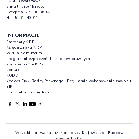
00-478 Warszawa
e-mail:
kirp@kirp.pl
Recepcja:
22 300 86 40
NIP: 5261043011
INFORMACJE
Patronaty KIRP
Księga Znaku KIRP
Wirtualne muzeum
Program ubezpieczeń dla radców prawnych
Praca w biurze KIRP
Kontakt
RODO
Kodeks Etyki Radcy Prawnego i Regulamin wykonywania zawodu
BIP
Information in English
Facebook otwierany w nowej karcie
Profil X otwierany w nowej karcie
Profil LinkedIn otwierany w nowej karcie
Profil YouTube otwierany w nowej karcie
Profil Instagram otwierany w nowej karcie
Wszelkie prawa zastrzeżone przez Krajowa Izba Radców
Prawnych 2023