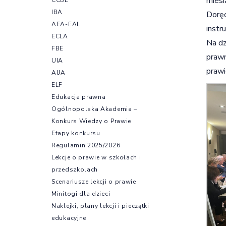
miesi
IBA
Doręc
AEA-EAL
instr
ECLA
Na dz
FBE
prawn
UIA
praw
AIJA
ELF
Edukacja prawna
Ogólnopolska Akademia –
Konkurs Wiedzy o Prawie
Etapy konkursu
Regulamin 2025/2026
Lekcje o prawie w szkołach i
przedszkolach
Scenariusze lekcji o prawie
Minitogi dla dzieci
Naklejki, plany lekcji i pieczątki
edukacyjne