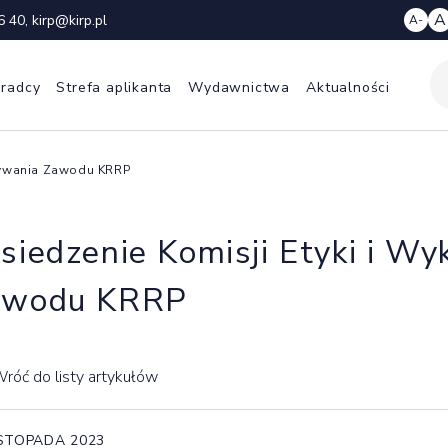
A
6 40
,
kirp@kirp.pl
A-
 radcy
Strefa aplikanta
Wydawnictwa
Aktualności
onywania Zawodu KRRP
siedzenie Komisji Etyki i W
awodu KRRP
róć do listy artykułów
ISTOPADA 2023