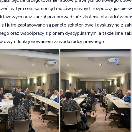
ącach będzie przygotowanie radców prawnych do nowego obowią
zeń, w tym celu samorząd radców prawnych rozpoczął już pierw
uktażowych oraz zaczął przeprowadzać szkolenia dla radców pra
iś i jutro zaplanowane są panele szkoleniowe i dyskusyjne z z
ego oraz współpracy z pionem dyscyplinarnym, a także inne za
idłowym funkcjonowaniem zawodu radcy prawnego.