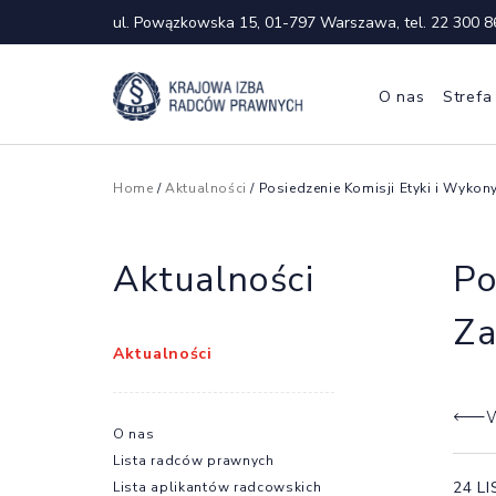
ul. Powązkowska 15, 01-797 Warszawa, tel.
22 300 8
O nas
Strefa
Home
/
Aktualności
/ Posiedzenie Komisji Etyki i Wyk
Aktualności
Po
Z
Aktualności
W
O nas
Lista radców prawnych
24 L
Lista aplikantów radcowskich