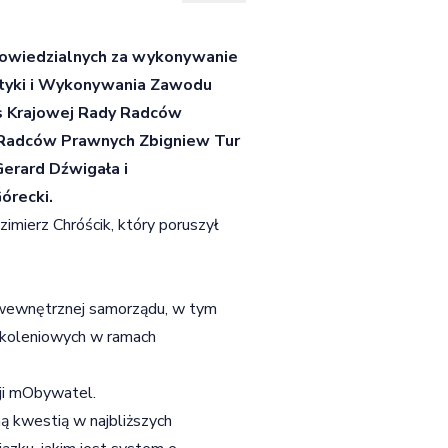
powiedzialnych za wykonywanie
tyki i Wykonywania Zawodu
es Krajowej Rady Radców
y Radców Prawnych Zbigniew Tur
Gerard Dźwigała i
órecki.
mierz Chróścik, który poruszył
i wewnętrznej samorządu, w tym
zkoleniowych w ramach
cji mObywatel.
ą kwestią w najbliższych