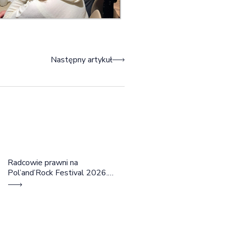
Następny artykuł
Radcowie prawni na
Pol’and’Rock Festival 2026.
Cztery dni rozmów, edukacji i
dobrej energii