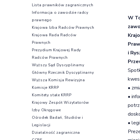
Lista prawników zagranicznych
Informacja o zawodzie radcy
W To
prawnego
zawo
Krajowa Izba Radców Prawnych
Kraj
Krajowa Rada Radców
Prawnych
Praw
Prezydium Krajowej Rady
i Ry
Radców Prawnych
Prze
Wyższy Sąd Dyscyplinarny
Spotk
Główny Rzecznik Dyscyplinarny
kwest
Wyższa Komisja Rewizyjna
• zmi
Komisje KRRP
Komitety stałe KRRP
• inf
Krajowy Zespół Wizytatorów
potrz
Izby Okręgowe
dosk
Ośrodek Badań, Studiów i
• leg
Legislacji
Preze
Działalność zagraniczna
CCBE