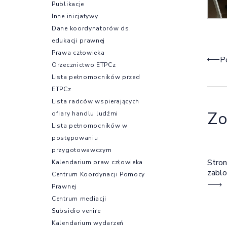
Publikacje
Inne inicjatywy
Dane koordynatorów ds.
edukacji prawnej
Prawa człowieka
Naw
P
Orzecznictwo ETPCz
Lista pełnomocników przed
ETPCz
Lista radców wspierających
Zo
ofiary handlu ludźmi
Lista pełnomocników w
postępowaniu
przygotowawczym
Stron
Kalendarium praw człowieka
zabl
Centrum Koordynacji Pomocy
Prawnej
Centrum mediacji
Subsidio venire
Kalendarium wydarzeń