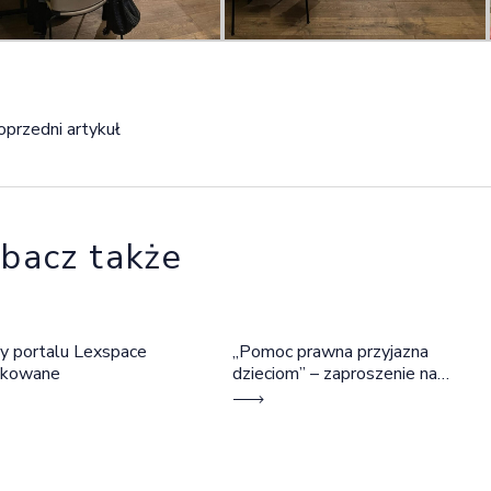
igacja wpisu
oprzedni artykuł
bacz także
y portalu Lexspace
„Pomoc prawna przyjazna
okowane
dzieciom” – zaproszenie na
szkolenie