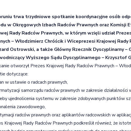
runiu trwa trzydniowe spotkanie koordynacyjne osób od
du w Okręgowych Izbach Radców Prawnych oraz Komisji E
owej Rady Radców Prawnych, w którym wzięli udział Prez
nych – Włodzimierz Chróścik i Wiceprezesi Krajowej Rad
szard Ostrowski, a także Główny Rzecznik Dyscyplinarny – 
wodniczący Wyższego Sądu Dyscyplinarnego – Krzysztof G
anie otworzył Prezes Krajowej Rady Radców Prawnych – Włodzi
ie dotyczące:
an w ustawie o radcach prawnych,
ormatyzacji samorządu radców prawnych w zakresie działalnośc
eby ujednolicenia systemu w zakresie zdobywanych punktów s
onalenia zawodowego,
itymacji radców prawnych oraz aplikantów radcowskich w aplika
s Krajowej Rady Radców Prawnych podkreślił również, że istotn