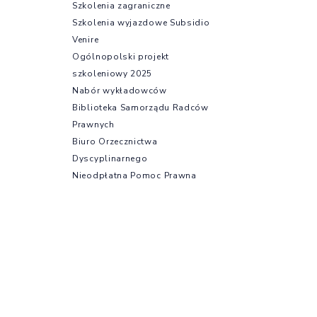
Szkolenia zagraniczne
Szkolenia wyjazdowe Subsidio
Venire
Ogólnopolski projekt
szkoleniowy 2025
Nabór wykładowców
Biblioteka Samorządu Radców
Prawnych
Biuro Orzecznictwa
Dyscyplinarnego
Nieodpłatna Pomoc Prawna
Ubezpieczenia
Oferty dla radców prawnych
Strefa aplikanta
Aplikacja radcowska –
informacje podstawowe
Egzamin radcowski
Egzamin wstępny
Regulamin i program aplikacji