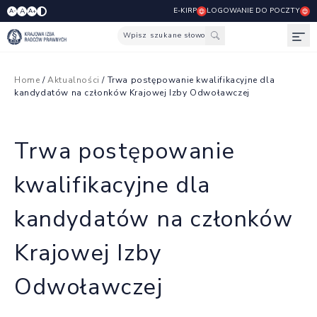
E-KIRP
LOGOWANIE DO POCZTY
A
A-
A+
Wpisz szukane słowo
Otw
Home
/
Aktualności
/ Trwa postępowanie kwalifikacyjne dla
kandydatów na członków Krajowej Izby Odwoławczej
Trwa postępowanie
kwalifikacyjne dla
kandydatów na członków
Krajowej Izby
Odwoławczej