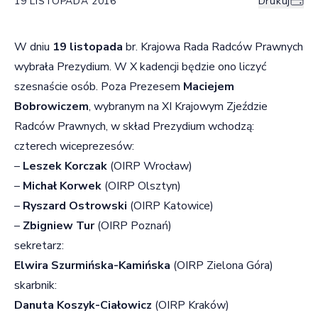
19 LISTOPADA 2016
Drukuj
W dniu
19 listopada
br. Krajowa Rada Radców Prawnych
wybrała Prezydium. W X kadencji będzie ono liczyć
szesnaście osób. Poza Prezesem
Maciejem
Bobrowiczem
, wybranym na XI Krajowym Zjeździe
Radców Prawnych, w skład Prezydium wchodzą:
czterech wiceprezesów:
–
Leszek Korczak
(OIRP Wrocław)
–
Michał Korwek
(OIRP Olsztyn)
–
Ryszard Ostrowski
(OIRP Katowice)
–
Zbigniew Tur
(OIRP Poznań)
sekretarz:
Elwira Szurmińska-Kamińska
(OIRP Zielona Góra)
skarbnik:
Danuta Koszyk-Ciałowicz
(OIRP Kraków)