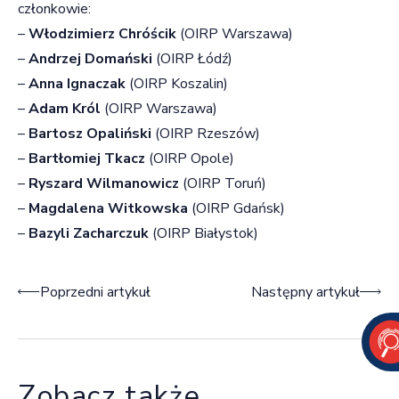
członkowie:
–
Włodzimierz Chróścik
(OIRP Warszawa)
–
Andrzej Domański
(OIRP Łódź)
–
Anna Ignaczak
(OIRP Koszalin)
–
Adam Król
(OIRP Warszawa)
–
Bartosz Opaliński
(OIRP Rzeszów)
–
Bartłomiej Tkacz
(OIRP Opole)
–
Ryszard Wilmanowicz
(OIRP Toruń)
–
Magdalena Witkowska
(OIRP Gdańsk)
–
Bazyli Zacharczuk
(OIRP Białystok)
Nawigacja wpisu
Poprzedni artykuł
Następny artykuł
Zobacz także