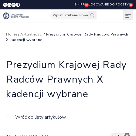
E-KIRP
LOGOWANIE DO POCZTY
A
A-
A+
Wpisz szukane słowo
Otw
Home
/
Aktualności
/ Prezydium Krajowej Rady Radców Prawnych
X kadencji wybrane
Prezydium Krajowej Rady
Radców Prawnych X
kadencji wybrane
Wróć do listy artykułów