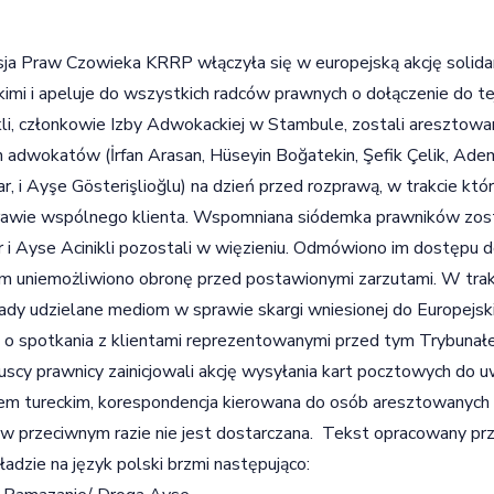
ja Praw Czowieka KRRP włączyła się w europejską akcję solida
kimi i apeluje do wszystkich radców prawnych o dołączenie do te
kli, członkowie Izby Adwokackiej w Stambule, zostali aresztow
h adwokatów (İrfan Arasan, Hüseyin Boğatekin, Şefik Çelik, Ade
r, i Ayşe Gösterişlioğlu) na dzień przed rozprawą, w trakcie k
awie wspólnego klienta. Wspomniana siódemka prawników zos
 i Ayse Acinikli pozostali w więzieniu. Odmówiono im dostępu d
 uniemożliwiono obronę przed postawionymi zarzutami. W trakci
dy udzielane mediom w sprawie skargi wniesionej do Europejsk
 o spotkania z klientami reprezentowanymi przed tym Trybunał
uscy prawnicy zainicjowali akcję wysyłania kart pocztowych do 
m tureckim, korespondencja kierowana do osób aresztowanych 
, w przeciwnym razie nie jest dostarczana. Tekst opracowany p
ładzie na język polski brzmi następująco: