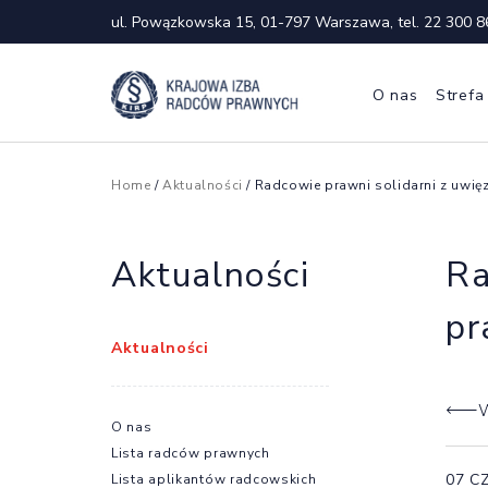
ul. Powązkowska 15, 01-797 Warszawa, tel.
22 300 8
O nas
Strefa
Home
/
Aktualności
/ Radcowie prawni solidarni z uwię
Aktualności
Ra
pr
Aktualności
W
O nas
Lista radców prawnych
07 C
Lista aplikantów radcowskich