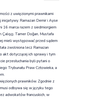
rności z uwięzionymi prawnikami
j inicjatywy. Ramazan Demir i Ayse
ani 16 marca razem z siedmiorgiem
m Çalışçı, Tamer Doğan, Mustafa
tórej mieli występować przed sądem
tała zwolniona lecz Ramazan
o akt dotyczącej ich sprawy i tym
e przesłuchania byli pytani o
iego Trybunału Praw Człowieka, a
em.
uwięzionych prawników. Zgodnie z
musi odbywa się w języku tego
rzez adwokatów francuskich, w