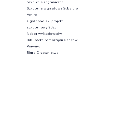
Szkolenia zagraniczne
Szkolenia wyjazdowe Subsidio
Venire
Ogólnopolski projekt
szkoleniowy 2025
Nabór wykładowców
Biblioteka Samorządu Radców
Prawnych
Biuro Orzecznictwa
Dyscyplinarnego
Nieodpłatna Pomoc Prawna
Ubezpieczenia
Oferty dla radców prawnych
Strefa aplikanta
Aplikacja radcowska –
informacje podstawowe
Na skróty
Egzamin radcowski
Egzamin wstępny
Regulamin i program aplikacji