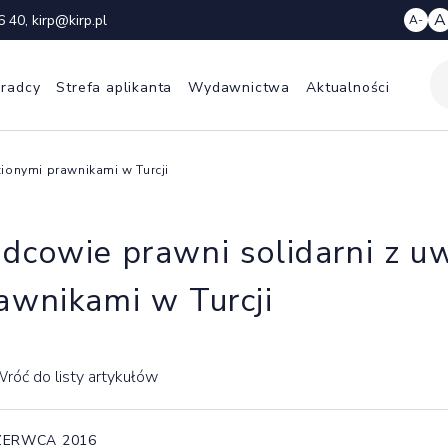
A
6 40
,
kirp@kirp.pl
A-
 radcy
Strefa aplikanta
Wydawnictwa
Aktualności
zionymi prawnikami w Turcji
dcowie prawni solidarni z u
awnikami w Turcji
róć do listy artykułów
ZERWCA 2016