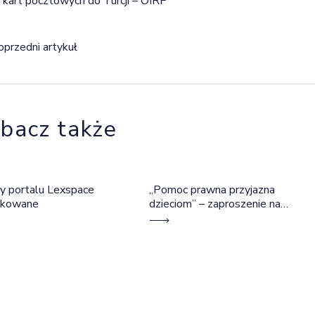
kart pocztowych do Turcji – OIRP
igacja wpisu
oprzedni artykuł
bacz także
y portalu Lexspace
„Pomoc prawna przyjazna
okowane
dzieciom” – zaproszenie na
szkolenie