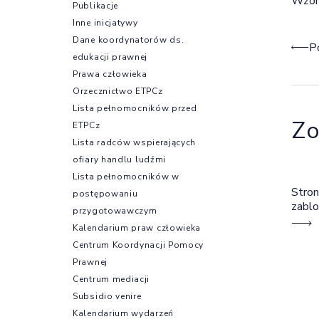
Wzór 
Publikacje
Inne inicjatywy
Dane koordynatorów ds.
Naw
P
edukacji prawnej
Prawa człowieka
Orzecznictwo ETPCz
Lista pełnomocników przed
Zo
ETPCz
Lista radców wspierających
ofiary handlu ludźmi
Lista pełnomocników w
Stron
postępowaniu
zabl
przygotowawczym
Kalendarium praw człowieka
Centrum Koordynacji Pomocy
Prawnej
Centrum mediacji
Subsidio venire
Kalendarium wydarzeń