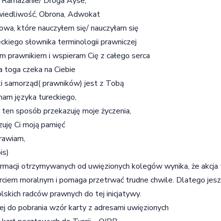
 Ramazanie/ Droga Ayse,
wiedliwość, Obrona, Adwokat
owa, które nauczyłem się/ nauczyłam się
eckiego słownika terminologii prawniczej
m prawnikiem i wspieram Cię z całego serca
 toga czeka na Ciebie
i samorząd( prawników) jest z Tobą
nam języka tureckiego,
 ten sposób przekazuję moje życzenia,
uję Ci moją pamięć
rawiam,
is)
ormacji otrzymywanych od uwięzionych kolegów wynika, że akcja 
ciem moralnym i pomaga przetrwać trudne chwile. Dlatego jesz
olskich radców prawnych do tej inicjatywy.
ej do pobrania wzór karty z adresami uwięzionych