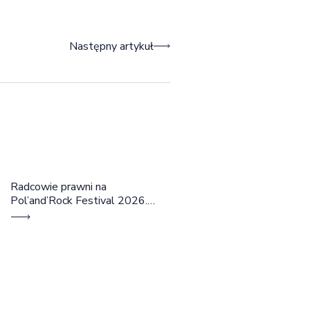
Następny artykuł
Radcowie prawni na
Pol’and’Rock Festival 2026.
Cztery dni rozmów, edukacji i
dobrej energii