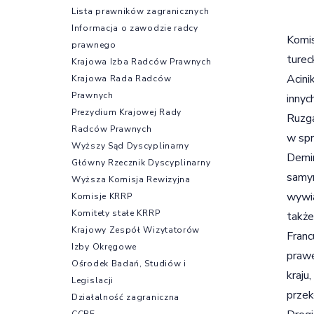
Lista prawników zagranicznych
Informacja o zawodzie radcy
Komis
prawnego
turec
Krajowa Izba Radców Prawnych
Acini
Krajowa Rada Radców
Prawnych
innyc
Prezydium Krajowej Rady
Ruzga
Radców Prawnych
w spr
Wyższy Sąd Dyscyplinarny
Demir
Główny Rzecznik Dyscyplinarny
samym
Wyższa Komisja Rewizyjna
wywia
Komisje KRRP
Komitety stałe KRRP
także
Krajowy Zespół Wizytatorów
Franc
Izby Okręgowe
prawe
Ośrodek Badań, Studiów i
kraju
Legislacji
przek
Działalność zagraniczna
CCBE