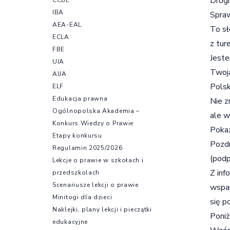
Drogi
IBA
Spra
AEA-EAL
To sł
ECLA
z tur
FBE
Jeste
UIA
Twoja
AIJA
Polsk
ELF
Edukacja prawna
Nie z
Ogólnopolska Akademia –
ale w
Konkurs Wiedzy o Prawie
Pokaz
Etapy konkursu
Pozd
Regulamin 2025/2026
(podp
Lekcje o prawie w szkołach i
Z inf
przedszkolach
Scenariusze lekcji o prawie
wspar
Minitogi dla dzieci
się p
Naklejki, plany lekcji i pieczątki
Poniż
edukacyjne