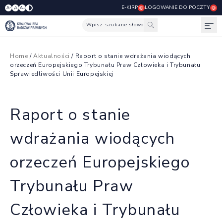
E-KIRP
LOGOWANIE DO POCZTY
A
A-
A+
Wpisz szukane słowo
Otw
Home
/
Aktualności
/ Raport o stanie wdrażania wiodących
orzeczeń Europejskiego Trybunału Praw Człowieka i Trybunału
Sprawiedliwości Unii Europejskiej
Raport o stanie
wdrażania wiodących
orzeczeń Europejskiego
Trybunału Praw
Człowieka i Trybunału