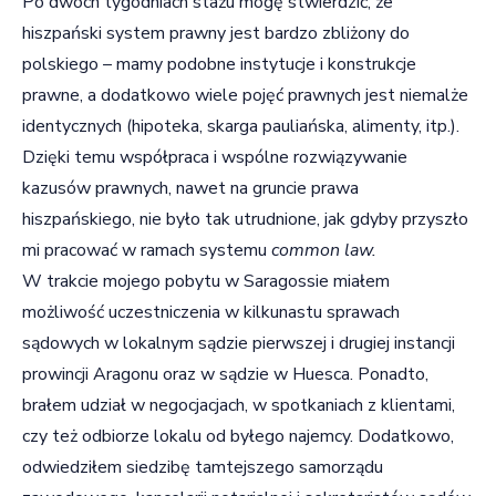
Po dwóch tygodniach stażu mogę stwierdzić, że
hiszpański system prawny jest bardzo zbliżony do
polskiego – mamy podobne instytucje i konstrukcje
prawne, a dodatkowo wiele pojęć prawnych jest niemalże
identycznych (hipoteka, skarga pauliańska, alimenty, itp.).
Dzięki temu współpraca i wspólne rozwiązywanie
kazusów prawnych, nawet na gruncie prawa
hiszpańskiego, nie było tak utrudnione, jak gdyby przyszło
mi pracować w ramach systemu
common law.
W trakcie mojego pobytu w Saragossie miałem
możliwość uczestniczenia w kilkunastu sprawach
sądowych w lokalnym sądzie pierwszej i drugiej instancji
prowincji Aragonu oraz w sądzie w Huesca. Ponadto,
brałem udział w negocjacjach, w spotkaniach z klientami,
czy też odbiorze lokalu od byłego najemcy. Dodatkowo,
odwiedziłem siedzibę tamtejszego samorządu