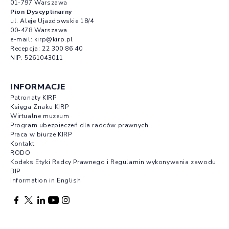
01-797 Warszawa
Pion Dyscyplinarny
ul. Aleje Ujazdowskie 18/4
00-478 Warszawa
e-mail:
kirp@kirp.pl
Recepcja:
22 300 86 40
NIP: 5261043011
INFORMACJE
Patronaty KIRP
Księga Znaku KIRP
Wirtualne muzeum
Program ubezpieczeń dla radców prawnych
Praca w biurze KIRP
Kontakt
RODO
Kodeks Etyki Radcy Prawnego i Regulamin wykonywania zawodu
BIP
Information in English
Facebook otwierany w nowej karcie
Profil X otwierany w nowej karcie
Profil LinkedIn otwierany w nowej karcie
Profil YouTube otwierany w nowej karcie
Profil Instagram otwierany w nowej karcie