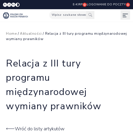
E-KIRP
LOGOWANIE DO POCZTY
A
A-
A+
Wpisz szukane słowo
Otw
Home
/
Aktualności
/ Relacja z III tury programu międzynarodowej
wymiany prawników
Relacja z III tury
programu
międzynarodowej
wymiany prawników
Wróć do listy artykułów