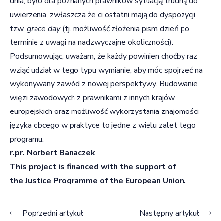
dnia, było dla poznanych prawników sytuacją trudną do
uwierzenia, zwłaszcza że ci ostatni mają do dyspozycji
tzw.
grace day
(tj. możliwość złożenia pism dzień po
terminie z uwagi na nadzwyczajne okoliczności).
Podsumowując, uważam, że każdy powinien choćby raz
wziąć udział w tego typu wymianie, aby móc spojrzeć na
wykonywany zawód z nowej perspektywy. Budowanie
więzi zawodowych z prawnikami z innych krajów
europejskich oraz możliwość wykorzystania znajomości
języka obcego w praktyce to jedne z wielu zalet tego
programu.
r.pr. Norbert Banaczek
This project is financed with the support of
the Justice Programme of the European Union.
Nawigacja wpisu
Poprzedni artykuł
Następny artykuł